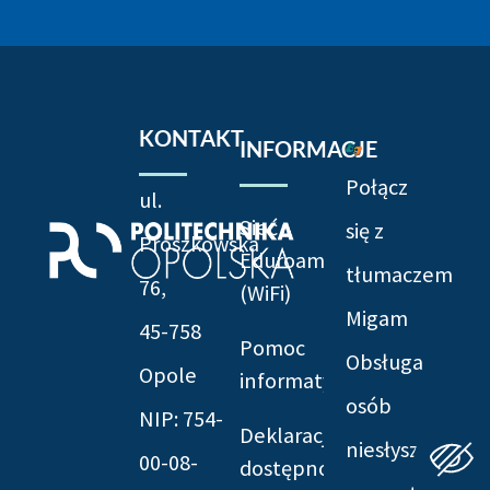
KONTAKT
INFORMACJE
Połącz
ul.
Sieć
się z
Prószkowska
Eduroam
tłumaczem
76,
(WiFi)
Migam
45-758
Pomoc
Obsługa
Opole
informatyczna
osób
NIP: 754-
Deklaracja
niesłyszących:
00-08-
dostępności