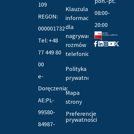
pon.-pt.
109
Klauzula
08:00-
REGON:
informacyjna
20:00
dla
000001732
nagrywania
Tel: +48
Facebook-
Linkedin
Instagram
Youtube
X-
rozmów
f
twitter
77 449 80
telefonicznych
00
Polityka
e-
prywatności
Doręczenia:
Mapa
AE:PL-
strony
99580-
Preferencje
prywatności
84987-