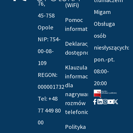
76,
(WiFi)
Migam
45-758
Pomoc
Obsługa
Opole
informatyczna
osób
NIP: 754-
Deklaracja
niesłyszących:
00-08-
dostępności
pon.-pt.
109
Klauzula
08:00-
REGON:
informacyjna
20:00
dla
000001732
nagrywania
Tel: +48
Facebook-
Linkedin
Instagram
Youtube
X-
rozmów
f
twitter
77 449 80
telefonicznych
00
Polityka