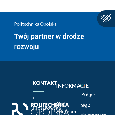
Politechnika Opolska
Twój partner w drodze
rozwoju
KONTAKT
INFORMACJE
Połącz
ul.
Sieć
się z
Prószkowska
Eduroam
tłumaczem