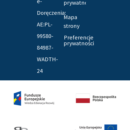
e-
prywatności
Doręczenia:
Mapa
AE:PL-
strony
99580-
Preferencje
prywatności
84987-
WADTH-
24