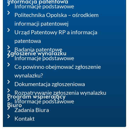
Informacja patentowa
Informacje podstawowe
Politechnika Opolska – ośrodkiem
informacji patentowej
Urząd Patentowy RP a informacja
patentowa
Badania patentowe
Zgłoszenie wynalazku
Informacje podstawowe
Co powinno obejmować zgłoszenie
wynalazku?
Dokumentacja zgłoszeniowa
Rozpatrywanie zgłoszenia wynalazku
Program wspierający
Informacje podstawowe
Biuro
Zadania Biura
Kontakt