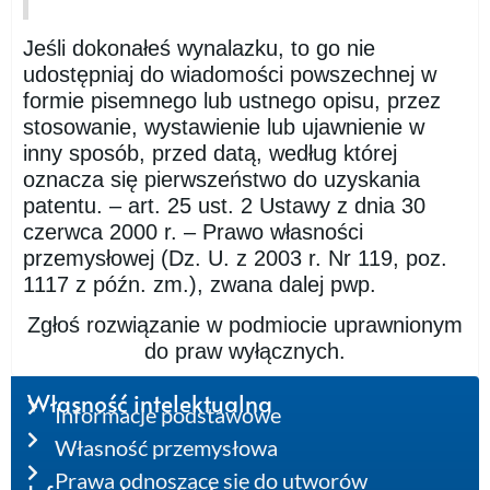
Jeśli dokonałeś wynalazku, to go nie
udostępniaj do wiadomości powszechnej w
formie pisemnego lub ustnego opisu, przez
stosowanie, wystawienie lub ujawnienie w
inny sposób, przed datą, według której
oznacza się pierwszeństwo do uzyskania
patentu. – art. 25 ust. 2 Ustawy z dnia 30
czerwca 2000 r. – Prawo własności
przemysłowej (Dz. U. z 2003 r. Nr 119, poz.
1117 z późn. zm.), zwana dalej pwp.
Zgłoś rozwiązanie w podmiocie uprawnionym
do praw wyłącznych.
Własność intelektualna
Informacje podstawowe
Własność przemysłowa
Prawa odnoszące się do utworów