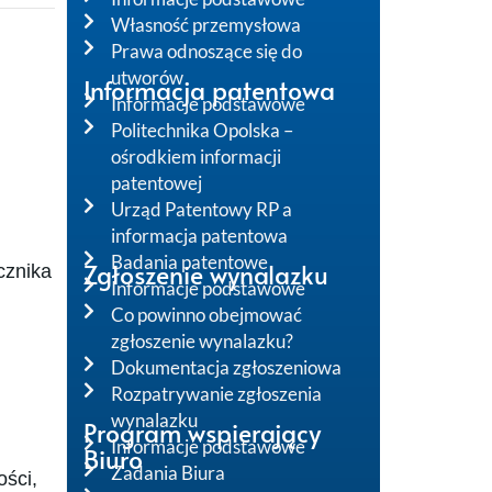
Własność przemysłowa
Prawa odnoszące się do
utworów
Informacja patentowa
Informacje podstawowe
Politechnika Opolska –
ośrodkiem informacji
patentowej
Urząd Patentowy RP a
informacja patentowa
Badania patentowe
Zgłoszenie wynalazku
cznika
Informacje podstawowe
Co powinno obejmować
zgłoszenie wynalazku?
Dokumentacja zgłoszeniowa
Rozpatrywanie zgłoszenia
wynalazku
Program wspierający
Informacje podstawowe
Biuro
Zadania Biura
ści,