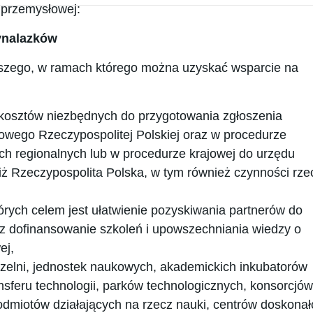
 przemysłowej:
ynalazków
ższego, w ramach którego można uzyskać wsparcie na
 kosztów niezbędnych do przygotowania zgłoszenia
wego Rzeczypospolitej Polskiej oraz w procedurze
h regionalnych lub w procedurze krajowej do urzędu
ż Rzeczypospolita Polska, w tym również czynności rze
órych celem jest ułatwienie pozyskiwania partnerów do
az dofinansowanie szkoleń i upowszechniania wiedzy o
ej,
zelni, jednostek naukowych, akademickich inkubatorów
ansferu technologii, parków technologicznych, konsorcjów
miotów działających na rzecz nauki, centrów doskonało