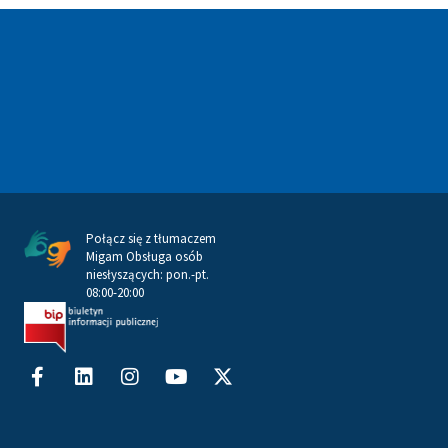
Połącz się z tłumaczem
Migam Obsługa osób
niesłyszących: pon.-pt.
08:00-20:00
Facebook-
Linkedin
Instagram
Youtube
X-
f
twitter