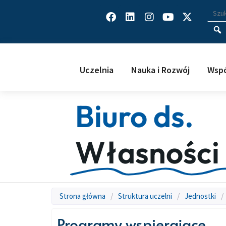
Facebook
Linkedin
Instagram
Youtube
X-
Wys
Wpisz
twitter
Uczelnia
Nauka i Rozwój
Wspó
Biuro ds.
Własności 
Strona główna
/
Struktura uczelni
/
Jednostki
/
Programy wspierające