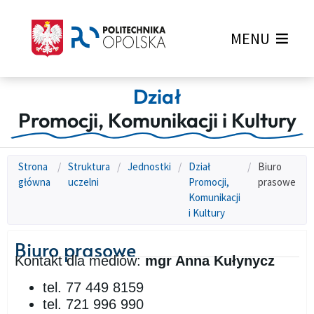
MENU
Dział
Promocji, Komunikacji i Kultury
Strona
/
Struktura
/
Jednostki
/
Dział
/
Biuro
główna
uczelni
Promocji,
prasowe
Komunikacji
i Kultury
Biuro prasowe
Kontakt dla mediów:
mgr Anna Kułynycz
tel. 77 449 8159
tel. 721 996 990