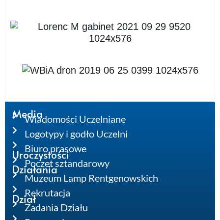
Media
Wiadomości Uczelniane
Logotypy i godło Uczelni
Biuro prasowe
Uroczystości
Poczet sztandarowy
Działania
Muzeum Lamp Rentgenowskich
Rekrutacja
Dział
Zadania Działu