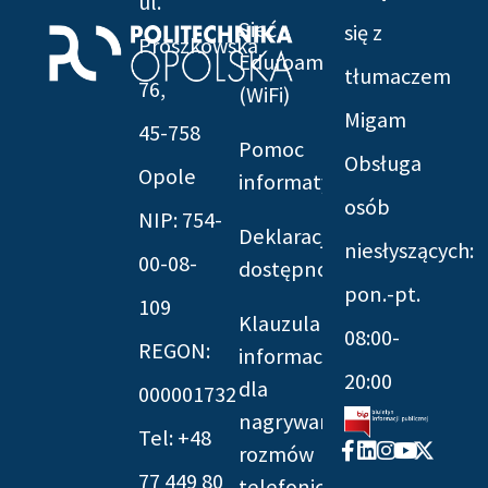
ul.
Sieć
się z
Prószkowska
Eduroam
tłumaczem
76,
(WiFi)
Migam
45-758
Pomoc
Obsługa
Opole
informatyczna
osób
NIP: 754-
Deklaracja
niesłyszących:
00-08-
dostępności
pon.-pt.
109
Klauzula
08:00-
REGON:
informacyjna
20:00
dla
000001732
nagrywania
Tel: +48
Facebook-
Linkedin
Instagram
Youtube
X-
rozmów
f
twitter
77 449 80
telefonicznych