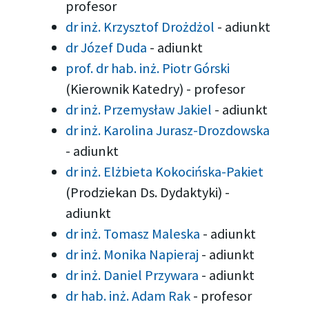
profesor
dr inż. Krzysztof Drożdżol
-
adiunkt
dr Józef Duda
-
adiunkt
prof. dr hab. inż. Piotr Górski
(Kierownik Katedry)
-
profesor
dr inż. Przemysław Jakiel
-
adiunkt
dr inż. Karolina Jurasz-Drozdowska
-
adiunkt
dr inż. Elżbieta Kokocińska-Pakiet
(Prodziekan Ds. Dydaktyki)
-
adiunkt
dr inż. Tomasz Maleska
-
adiunkt
dr inż. Monika Napieraj
-
adiunkt
dr inż. Daniel Przywara
-
adiunkt
dr hab. inż. Adam Rak
-
profesor