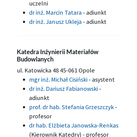
uczelni
dr inż. Marcin Tatara
-
adiunkt
dr inż. Janusz Ukleja
-
adiunkt
Katedra Inżynierii Materiałów
Budowlanych
ul. Katowicka 48 45-061 Opole
mgr inż. Michał Cisiński
-
asystent
dr inż. Dariusz Fabianowski
-
adiunkt
prof. dr hab. Stefania Grzeszczyk
-
profesor
dr hab. Elżbieta Janowska-Renkas
(Kierownik Katedry)
-
profesor