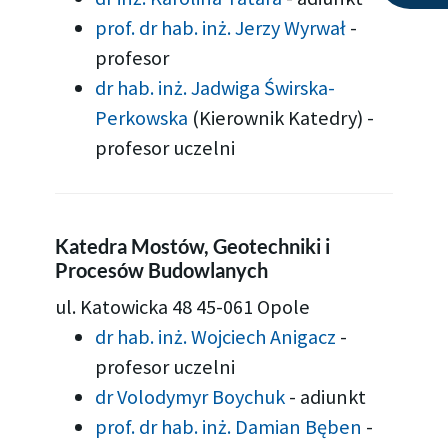
prof. dr hab. inż. Jerzy Wyrwał
-
profesor
dr hab. inż. Jadwiga Świrska-
Perkowska
(Kierownik Katedry)
-
profesor uczelni
Katedra Mostów, Geotechniki i
Procesów Budowlanych
ul. Katowicka 48 45-061 Opole
dr hab. inż. Wojciech Anigacz
-
profesor uczelni
dr Volodymyr Boychuk
-
adiunkt
prof. dr hab. inż. Damian Bęben
-