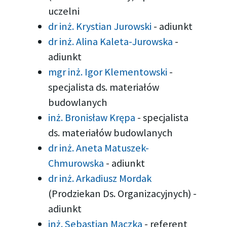
uczelni
dr inż. Krystian Jurowski
-
adiunkt
dr inż. Alina Kaleta-Jurowska
-
adiunkt
mgr inż. Igor Klementowski
-
specjalista ds. materiałów
budowlanych
inż. Bronisław Krępa
-
specjalista
ds. materiałów budowlanych
dr inż. Aneta Matuszek-
Chmurowska
-
adiunkt
dr inż. Arkadiusz Mordak
(Prodziekan Ds. Organizacyjnych)
-
adiunkt
inż. Sebastian Mączka
-
referent