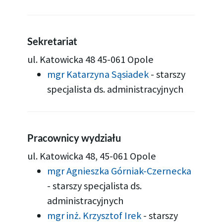
Sekretariat
ul. Katowicka 48 45-061 Opole
mgr Katarzyna Sąsiadek
-
starszy
specjalista ds. administracyjnych
Pracownicy wydziału
ul. Ka­to­wic­ka 48, 45-061 Opole
mgr Agnieszka Górniak-Czernecka
-
starszy specjalista ds.
administracyjnych
mgr inż. Krzysztof Irek
-
starszy