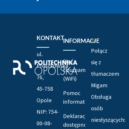
KONTAKT
INFORMACJE
Połącz
ul.
Sieć
się z
Prószkowska
Eduroam
tłumaczem
76,
(WiFi)
Migam
45-758
Pomoc
Obsługa
Opole
informatyczna
osób
NIP: 754-
Deklaracja
niesłyszących:
00-08-
dostępności