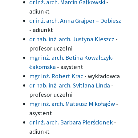
dr inż. arch. Marcin Gałkowski
-
adiunkt
dr inż. arch. Anna Grajper – Dobiesz
-
adiunkt
dr hab. inż. arch. Justyna Kleszcz
-
profesor uczelni
mgr inż. arch. Betina Kowalczyk-
Łakomska
-
asystent
mgr inż. Robert Krac
-
wykładowca
dr hab. inż. arch. Svitlana Linda
-
profesor uczelni
mgr inż. arch. Mateusz Mikołajów
-
asystent
dr inż. arch. Barbara Pierścionek
-
adiunkt