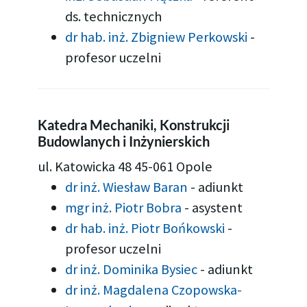
ds. technicznych
dr hab. inż. Zbigniew Perkowski
-
profesor uczelni
Katedra Mechaniki, Konstrukcji
Budowlanych i Inżynierskich
ul. Katowicka 48 45-061 Opole
dr inż. Wiesław Baran
-
adiunkt
mgr inż. Piotr Bobra
-
asystent
dr hab. inż. Piotr Bońkowski
-
profesor uczelni
dr inż. Dominika Bysiec
-
adiunkt
dr inż. Magdalena Czopowska-