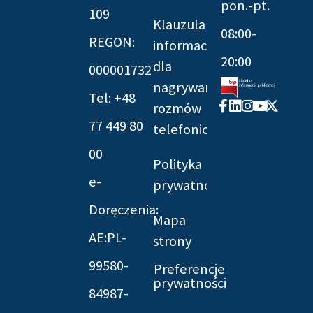
pon.-pt.
109
Klauzula
08:00-
REGON:
informacyjna
20:00
dla
000001732
nagrywania
Tel: +48
Facebook-
Linkedin
Instagram
Youtube
X-
rozmów
f
twitter
77 449 80
telefonicznych
00
Polityka
e-
prywatności
Doręczenia:
Mapa
AE:PL-
strony
99580-
Preferencje
prywatności
84987-