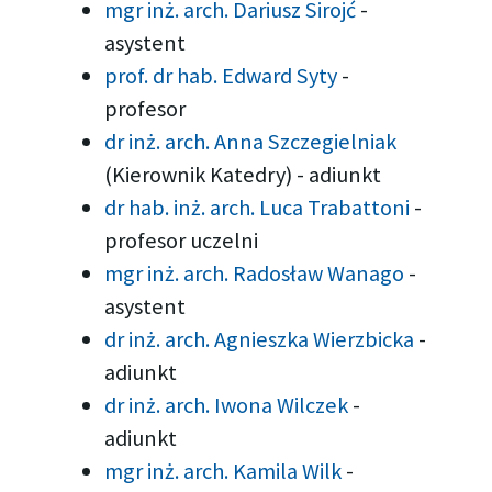
mgr inż. arch. Dariusz Sirojć
-
asystent
prof. dr hab. Edward Syty
-
profesor
dr inż. arch. Anna Szczegielniak
(Kierownik Katedry)
-
adiunkt
dr hab. inż. arch. Luca Trabattoni
-
profesor uczelni
mgr inż. arch. Radosław Wanago
-
asystent
dr inż. arch. Agnieszka Wierzbicka
-
adiunkt
dr inż. arch. Iwona Wilczek
-
adiunkt
mgr inż. arch. Kamila Wilk
-