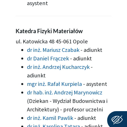
asystent
Katedra Fizyki Materiałów
ul. Katowicka 48 45-061 Opole
dr inż. Mariusz Czabak
-
adiunkt
dr Daniel Frączek
-
adiunkt
dr inż. Andrzej Kucharczyk
-
adiunkt
mgr inż. Rafał Kurpiela
-
asystent
dr hab. inż. Andrzej Marynowicz
(Dziekan - Wydział Budownictwa i
Architektury)
-
profesor uczelni
dr inż. Kamil Pawlik
-
adiunkt
dr inż. Karolina Tatara
-
adiunkt