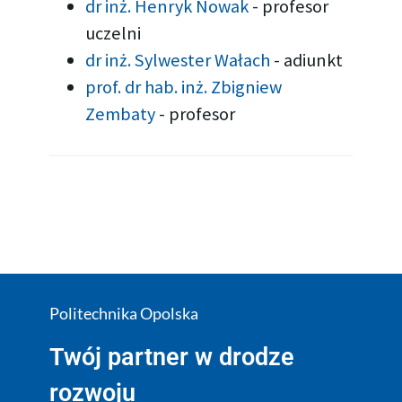
dr inż. Henryk Nowak
-
profesor
uczelni
dr inż. Sylwester Wałach
-
adiunkt
prof. dr hab. inż. Zbigniew
Zembaty
-
profesor
Politechnika Opolska
Twój partner w drodze
rozwoju