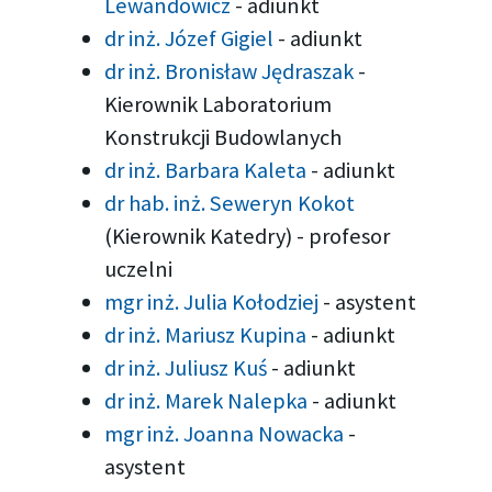
Lewandowicz
-
adiunkt
dr inż. Józef Gigiel
-
adiunkt
dr inż. Bronisław Jędraszak
-
Kierownik Laboratorium
Konstrukcji Budowlanych
dr inż. Barbara Kaleta
-
adiunkt
dr hab. inż. Seweryn Kokot
(Kierownik Katedry)
-
profesor
uczelni
mgr inż. Julia Kołodziej
-
asystent
dr inż. Mariusz Kupina
-
adiunkt
dr inż. Juliusz Kuś
-
adiunkt
dr inż. Marek Nalepka
-
adiunkt
mgr inż. Joanna Nowacka
-
asystent