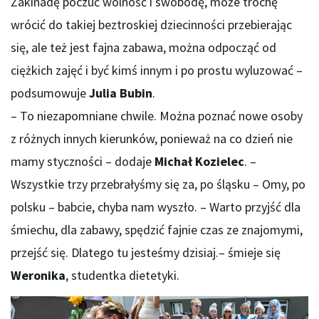
Żakinadę poczuć wolność i swobodę, może trochę
wrócić do takiej beztroskiej dziecinności przebierając
się, ale też jest fajna zabawa, można odpocząć od
ciężkich zajęć i być kimś innym i po prostu wyluzować –
podsumowuje
Julia Bubin
.
– To niezapomniane chwile. Można poznać nowe osoby
z różnych innych kierunków, ponieważ na co dzień nie
mamy styczności – dodaje
Michał Kozielec
. –
Wszystkie trzy przebrałyśmy się za, po śląsku – Omy, po
polsku – babcie, chyba nam wyszło. – Warto przyjść dla
śmiechu, dla zabawy, spędzić fajnie czas ze znajomymi,
przejść się. Dlatego tu jesteśmy dzisiaj.– śmieje się
Weronika
, studentka dietetyki.