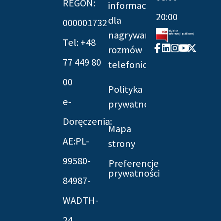
REGON:
informacyjna
20:00
dla
000001732
nagrywania
Tel: +48
Facebook-
Linkedin
Instagram
Youtube
X-
rozmów
f
twitter
77 449 80
telefonicznych
00
Polityka
e-
prywatności
Doręczenia:
Mapa
AE:PL-
strony
99580-
Preferencje
prywatności
84987-
WADTH-
24