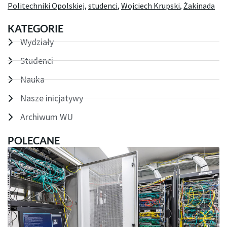
Politechniki Opolskiej
,
studenci
,
Wojciech Krupski
,
Żakinada
KATEGORIE
Wydziały
Studenci
Nauka
Nasze inicjatywy
Archiwum WU
POLECANE