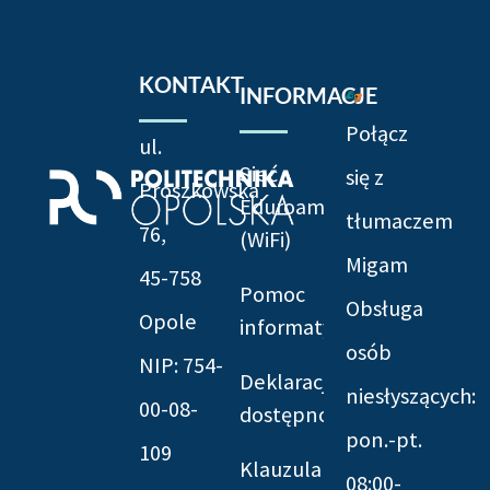
KONTAKT
INFORMACJE
Połącz
ul.
Sieć
się z
Prószkowska
Eduroam
tłumaczem
76,
(WiFi)
Migam
45-758
Pomoc
Obsługa
Opole
informatyczna
osób
NIP: 754-
Deklaracja
niesłyszących:
00-08-
dostępności
pon.-pt.
109
Klauzula
08:00-