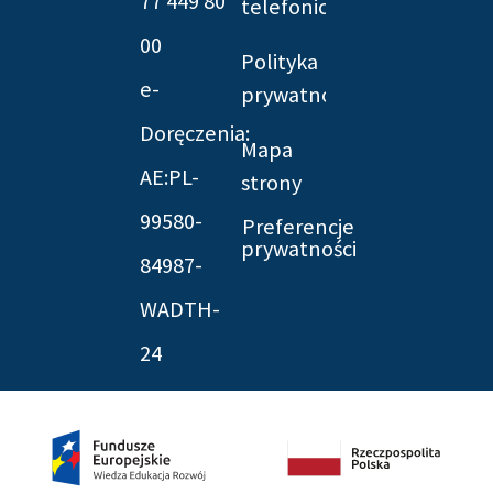
77 449 80
telefonicznych
00
Polityka
e-
prywatności
Doręczenia:
Mapa
AE:PL-
strony
99580-
Preferencje
prywatności
84987-
WADTH-
24