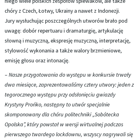
niego wiele polskich zespołów śpiewaków, ale także
chóry z Czech, Łotwy, Ukrainy a nawet z Indonezji.
Jury wysłuchując poszczególnych utworów brało pod
uwagę: dobór repertuaru i dramaturgię, artykulację
słowną i muzyczną, ekspresję muzyczną, interpretację,
stylowość wykonania a także walory brzmieniowe,
emisję głosu oraz intonację.
–
Nasze przygotowania do występu w konkursie trwały
dwa miesiące, zaprezentowaliśmy cztery utwory: jeden z
tegorocznego występu przy odsłonięciu gwiazdy
Krystyny Prońko, następny to utwór specjalnie
skomponowany dla chóru politechniki „Sobótecka
Opolska”, który powstał w wersji wirtualnej podczas
pierwszego twardego lockdownu, wszyscy nagrywali się