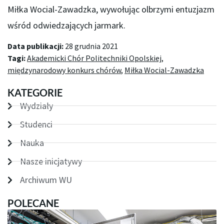
Miłka Wocial-Zawadzka, wywołując olbrzymi entuzjazm
wśród odwiedzających jarmark.
Data publikacji:
28 grudnia 2021
Tagi:
Akademicki Chór Politechniki Opolskiej
,
międzynarodowy konkurs chórów
,
Miłka Wocial-Zawadzka
KATEGORIE
Wydziały
Studenci
Nauka
Nasze inicjatywy
Archiwum WU
POLECANE