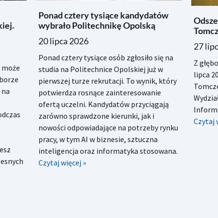
Ponad cztery tysiące kandydatów
Odszed
iej.
wybrało Politechnikę Opolską
Tomcz
20 lipca 2026
27 lip
Ponad cztery tysiące osób zgłosiło się na
Z głęb
A może
studia na Politechnice Opolskiej już w
lipca 2
yborze
pierwszej turze rekrutacji. To wynik, który
Tomcze
 na
potwierdza rosnące zainteresowanie
Wydział
ofertą uczelni. Kandydatów przyciągają
Informa
podczas
zarówno sprawdzone kierunki, jak i
Czytaj 
nowości odpowiadające na potrzeby rynku
pracy, w tym AI w biznesie, sztuczna
iesz
inteligencja oraz informatyka stosowana.
zesnych
Czytaj więcej »