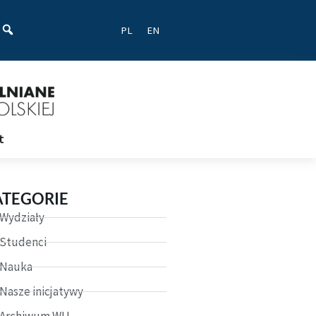
ać
PL
EN
t
ATEGORIE
Wydziały
Studenci
Nauka
Nasze inicjatywy
Archiwum WU