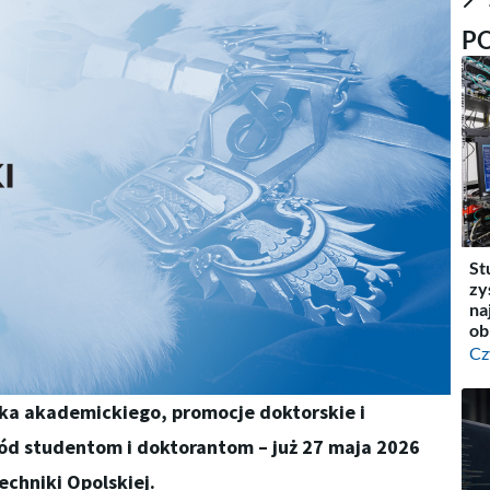
P
St
zy
na
ob
Cz
ka akademickiego, promocje doktorskie i
ród studentom i doktorantom – już 27 maja 2026
echniki Opolskiej.