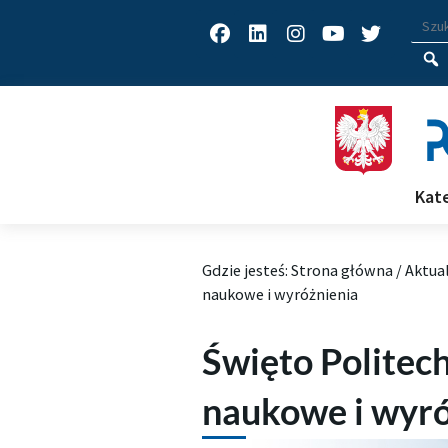
Facebook
Linkedin
Instagram
Youtube
Twitter
Wys
Wpisz
Kat
Gdzie jesteś:
Strona główna
/
Aktua
naukowe i wyróżnienia
Święto Politech
naukowe i wyró