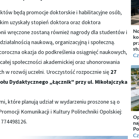
któw będą promocje doktorskie i habilitacyjne osób,
kim uzyskały stopień doktora oraz doktora
No
nii wręczone zostaną również nagrody dla studentów i
ko
działalnością naukową, organizacyjną i społeczną.
pr
st
o coroczna okazja do podkreślenia osiągnięć naukowych,
Cz
 całej społeczności akademickiej oraz uhonorowania
 w rozwój uczelni. Uroczystość rozpocznie się
27
połu Dydaktycznego „Łącznik” przy ul. Mikołajczyka
i, które planują udział w wydarzeniu proszone są o
romocji Komunikacji i Kultury Politechniki Opolskiej:
Op
: 774498126.
na
Po
Cz