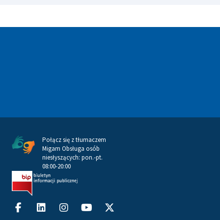
Połącz się z tłumaczem
Migam Obsługa osób
niesłyszących: pon.-pt.
08:00-20:00
Facebook-
Linkedin
Instagram
Youtube
X-
f
twitter