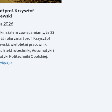
ł prof. Krzysztof
ewski
ca 2026
okim żalem zawiadamiamy, że 23
026 roku zmarł prof. Krzysztof
wski, wieloletni pracownik
u Elektrotechniki, Automatyki i
tyki Politechniki Opolskiej.
więcej »