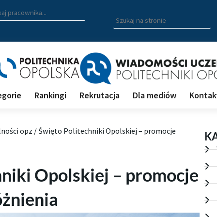
zukiwarka pracowników
 nazwisko, fragment nazwiska bądź imię pracownika aby wyszuk
Wpisz
szukaną
frazę
aby
wyszukać
na
stronie
egorie
Rankingi
Rekrutacja
Dla mediów
Kontak
lności opz
/
Święto Politechniki Opolskiej – promocje
K
niki Opolskiej – promocje
żnienia