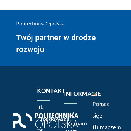
Politechnika Opolska
Twój partner w drodze
rozwoju
KONTAKT
INFORMACJE
Połącz
ul.
Sieć
się z
Prószkowska
Eduroam
tłumaczem
76,