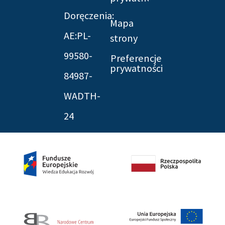
Doręczenia:
Mapa
AE:PL-
strony
99580-
Preferencje
prywatności
84987-
WADTH-
24