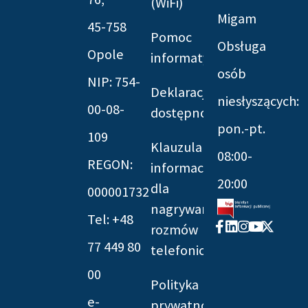
(WiFi)
Migam
45-758
Pomoc
Obsługa
Opole
informatyczna
osób
NIP: 754-
Deklaracja
niesłyszących:
00-08-
dostępności
pon.-pt.
109
Klauzula
08:00-
REGON:
informacyjna
20:00
dla
000001732
nagrywania
Tel: +48
Facebook-
Linkedin
Instagram
Youtube
X-
rozmów
f
twitter
77 449 80
telefonicznych
00
Polityka
e-
prywatności