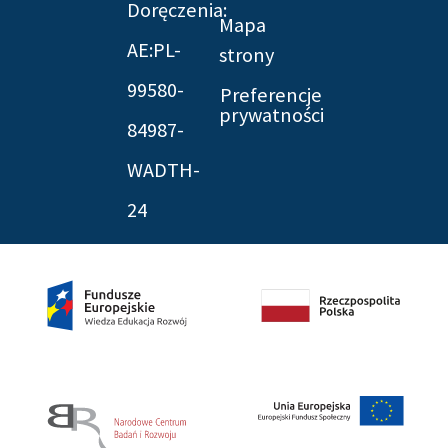
Doręczenia:
Mapa
AE:PL-
strony
99580-
Preferencje
prywatności
84987-
WADTH-
24