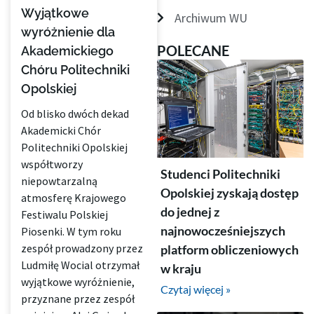
Wyjątkowe
Archiwum WU
wyróżnienie dla
POLECANE
Akademickiego
Chóru Politechniki
Opolskiej
Od blisko dwóch dekad
Akademicki Chór
Politechniki Opolskiej
współtworzy
Studenci Politechniki
niepowtarzalną
Opolskiej zyskają dostęp
atmosferę Krajowego
do jednej z
Festiwalu Polskiej
najnowocześniejszych
Piosenki. W tym roku
zespół prowadzony przez
platform obliczeniowych
Ludmiłę Wocial otrzymał
w kraju
wyjątkowe wyróżnienie,
Czytaj więcej »
przyznane przez zespół