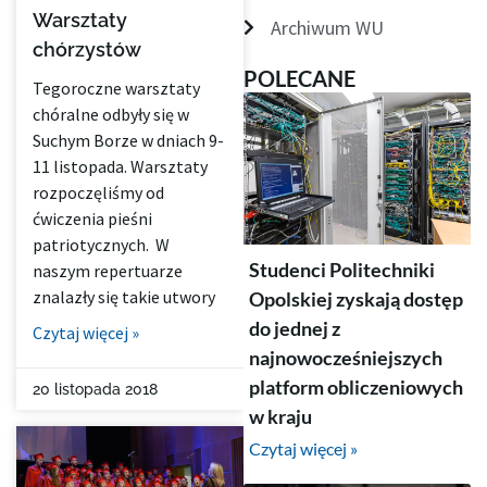
Warsztaty
Archiwum WU
chórzystów
POLECANE
Tegoroczne warsztaty
chóralne odbyły się w
Suchym Borze w dniach 9-
11 listopada. Warsztaty
rozpoczęliśmy od
ćwiczenia pieśni
patriotycznych. W
Studenci Politechniki
naszym repertuarze
znalazły się takie utwory
Opolskiej zyskają dostęp
do jednej z
Czytaj więcej »
najnowocześniejszych
platform obliczeniowych
20 listopada 2018
w kraju
Czytaj więcej »