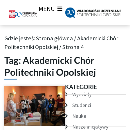
MENU
Gdzie jesteś:
Strona główna
/
Akademicki Chór
Archiwum Tagów aktualności Wiadomości uczelnianych
Politechniki Opolskiej
/
Strona 4
Tag: Akademicki Chór
Politechniki Opolskiej
Strona
Strona
Strona
Strona
Strona
Strona
Strona
KATEGORIE
Wydziały
Studenci
Nauka
Nasze inicjatywy