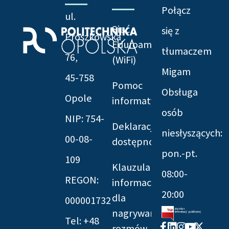
Połącz
ul.
Sieć
się z
Prószkowska
Eduroam
tłumaczem
76,
(WiFi)
Migam
45-758
Pomoc
Obsługa
Opole
informatyczna
osób
NIP: 754-
Deklaracja
niesłyszących:
00-08-
dostępności
pon.-pt.
109
Klauzula
08:00-
REGON:
informacyjna
20:00
dla
000001732
nagrywania
Tel: +48
Facebook-
Linkedin
Instagram
Youtube
X-
rozmów