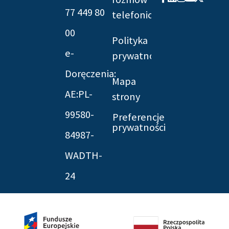
f
twitter
77 449 80
telefonicznych
00
Polityka
e-
prywatności
Doręczenia:
Mapa
AE:PL-
strony
99580-
Preferencje
prywatności
84987-
WADTH-
24