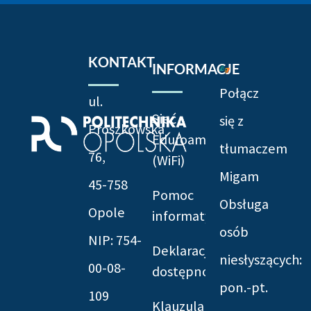
KONTAKT
INFORMACJE
Połącz
ul.
Sieć
się z
Prószkowska
Eduroam
tłumaczem
76,
(WiFi)
Migam
45-758
Pomoc
Obsługa
Opole
informatyczna
osób
NIP: 754-
Deklaracja
niesłyszących:
00-08-
dostępności
pon.-pt.
109
Klauzula