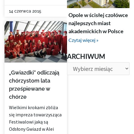
14 czerwca 2015
Opole w ścisłej czołówce
najlepszych miast
akademickich w Polsce
Czytaj więcej »
ARCHIWUM
ARCHIWUM
„Gwiazdki” odliczają
chórzystom lata
prześpiewane w
chórze
Wielkimi krokami zbliża
się impreza towarzysząca
Festiwalowi jaką są
Odsłony Gwiazd w Alei