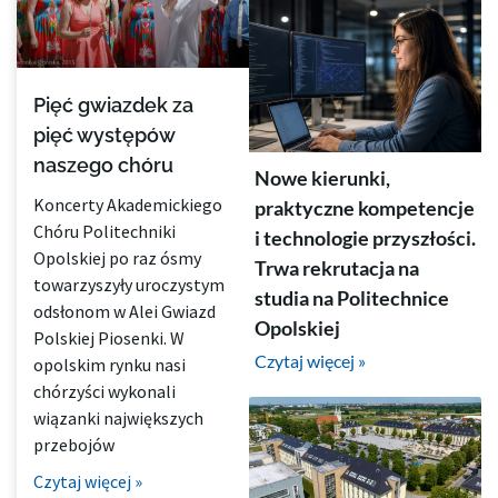
Pięć gwiazdek za
pięć występów
naszego chóru
Nowe kierunki,
Koncerty Akademickiego
praktyczne kompetencje
Chóru Politechniki
i technologie przyszłości.
Opolskiej po raz ósmy
Trwa rekrutacja na
towarzyszyły uroczystym
studia na Politechnice
odsłonom w Alei Gwiazd
Opolskiej
Polskiej Piosenki. W
Czytaj więcej »
opolskim rynku nasi
chórzyści wykonali
wiązanki największych
przebojów
Czytaj więcej »