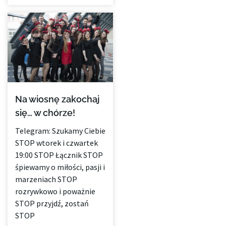
Na wiosnę zakochaj
się… w chórze!
Telegram: Szukamy Ciebie
STOP wtorek i czwartek
19:00 STOP Łącznik STOP
śpiewamy o miłości, pasji i
marzeniach STOP
rozrywkowo i poważnie
STOP przyjdź, zostań
STOP