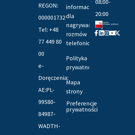
08:00-
REGON:
informacyjna
20:00
dla
000001732
nagrywania
Tel: +48
Facebook-
Linkedin
Instagram
Youtube
X-
rozmów
f
twitter
77 449 80
telefonicznych
00
Polityka
e-
prywatności
Doręczenia:
Mapa
AE:PL-
strony
99580-
Preferencje
prywatności
84987-
WADTH-