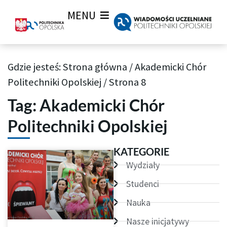
MENU
Gdzie jesteś:
Strona główna
/
Akademicki Chór
Archiwum Tagów aktualności Wiadomości uczelnianych
Politechniki Opolskiej
/
Strona 8
Tag: Akademicki Chór
Politechniki Opolskiej
Strona
Strona
Strona
Strona
Strona
Strona
KATEGORIE
Wydziały
Studenci
Nauka
Nasze inicjatywy