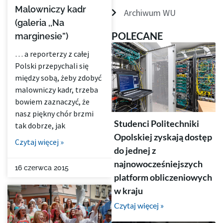
Malowniczy kadr
Archiwum WU
(galeria ,,Na
POLECANE
marginesie”)
… a reporterzy z całej
Polski przepychali się
między sobą, żeby zdobyć
malowniczy kadr, trzeba
bowiem zaznaczyć, że
nasz piękny chór brzmi
Studenci Politechniki
tak dobrze, jak
Opolskiej zyskają dostęp
Czytaj więcej »
do jednej z
najnowocześniejszych
16 czerwca 2015
platform obliczeniowych
w kraju
Czytaj więcej »