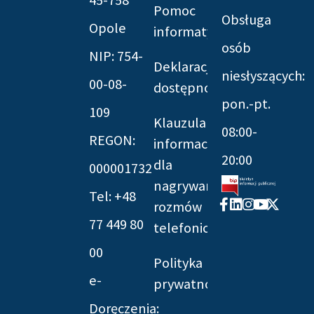
Pomoc
Obsługa
Opole
informatyczna
osób
NIP: 754-
Deklaracja
niesłyszących:
00-08-
dostępności
pon.-pt.
109
Klauzula
08:00-
REGON:
informacyjna
20:00
dla
000001732
nagrywania
Tel: +48
Facebook-
Linkedin
Instagram
Youtube
X-
rozmów
f
twitter
77 449 80
telefonicznych
00
Polityka
e-
prywatności
Doręczenia: