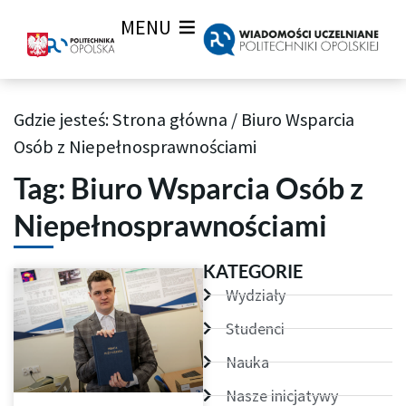
MENU
Gdzie jesteś:
Strona główna
/
Biuro Wsparcia
Archiwum Tagów aktualności Wiadomości uczelnianych
Osób z Niepełnosprawnościami
Tag: Biuro Wsparcia Osób z
Niepełnosprawnościami
KATEGORIE
Wydziały
Studenci
Nauka
Nasze inicjatywy