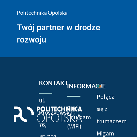
Politechnika Opolska
Twój partner w drodze
rozwoju
KONTAKT
INFORMACJE
Połącz
ul.
Sieć
się z
Prószkowska
Eduroam
tłumaczem
76,
(WiFi)
Migam
45-758