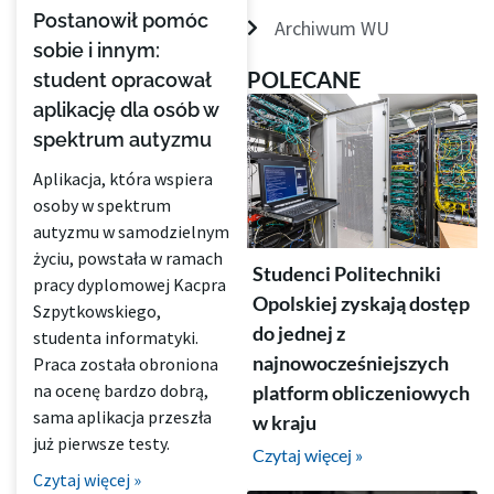
Postanowił pomóc
Archiwum WU
sobie i innym:
POLECANE
student opracował
aplikację dla osób w
spektrum autyzmu
Aplikacja, która wspiera
osoby w spektrum
autyzmu w samodzielnym
życiu, powstała w ramach
Studenci Politechniki
pracy dyplomowej Kacpra
Opolskiej zyskają dostęp
Szpytkowskiego,
do jednej z
studenta informatyki.
najnowocześniejszych
Praca została obroniona
na ocenę bardzo dobrą,
platform obliczeniowych
sama aplikacja przeszła
w kraju
już pierwsze testy.
Czytaj więcej »
Czytaj więcej »