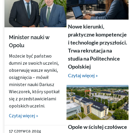
Nowe kierunki,
praktyczne kompetencje
Minister nauki w
i technologie przyszłości.
Opolu
Trwa rekrutacja na
Możecie być państwo
studia na Politechnice
dumni ze swoich uczelni,
Opolskiej
obserwuję wasze wyniki,
Czytaj więcej »
osiągnięcia – mówił
minister nauki Dariusz
Wieczorek, który spotkał
się z przedstawicielami
opolskich uczelni.
Czytaj więcej »
Opole w ścisłej czołówce
17 czerwca 2024