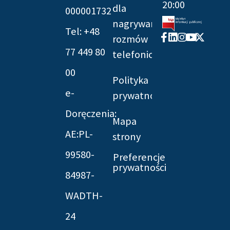
20:00
dla
000001732
nagrywania
Tel: +48
Facebook-
Linkedin
Instagram
Youtube
X-
rozmów
f
twitter
77 449 80
telefonicznych
00
Polityka
e-
prywatności
Doręczenia:
Mapa
AE:PL-
strony
99580-
Preferencje
prywatności
84987-
WADTH-
24