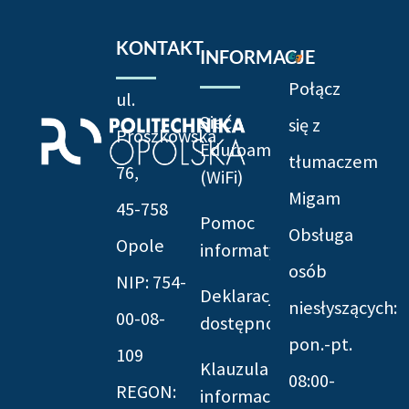
KONTAKT
INFORMACJE
Połącz
ul.
Sieć
się z
Prószkowska
Eduroam
tłumaczem
76,
(WiFi)
Migam
45-758
Pomoc
Obsługa
Opole
informatyczna
osób
NIP: 754-
Deklaracja
niesłyszących:
00-08-
dostępności
pon.-pt.
109
Klauzula
08:00-
REGON:
informacyjna