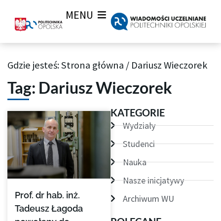
MENU
Gdzie jesteś:
Strona główna
/
Dariusz Wieczorek
Archiwum Tagów aktualności Wiadomości uczelnianych
Tag: Dariusz Wieczorek
KATEGORIE
Wydziały
Studenci
Nauka
Nasze inicjatywy
Prof. dr hab. inż.
Archiwum WU
Tadeusz Łagoda