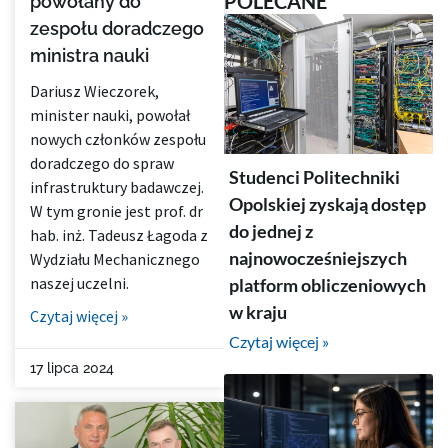
POLECANE
powołany do
zespołu doradczego
ministra nauki
Dariusz Wieczorek,
minister nauki, powołał
nowych członków zespołu
doradczego do spraw
Studenci Politechniki
infrastruktury badawczej.
Opolskiej zyskają dostęp
W tym gronie jest prof. dr
do jednej z
hab. inż. Tadeusz Łagoda z
najnowocześniejszych
Wydziału Mechanicznego
naszej uczelni.
platform obliczeniowych
w kraju
Czytaj więcej »
Czytaj więcej »
17 lipca 2024