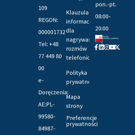
pon.-pt.
109
Klauzula
08:00-
REGON:
informacyjna
20:00
dla
000001732
nagrywania
Tel: +48
Facebook-
Linkedin
Instagram
Youtube
X-
rozmów
f
twitter
77 449 80
telefonicznych
00
Polityka
e-
prywatności
Doręczenia:
Mapa
AE:PL-
strony
99580-
Preferencje
prywatności
84987-