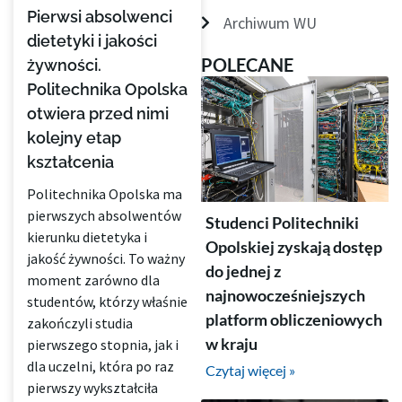
Pierwsi absolwenci
Archiwum WU
dietetyki i jakości
POLECANE
żywności.
Politechnika Opolska
otwiera przed nimi
kolejny etap
kształcenia
Politechnika Opolska ma
pierwszych absolwentów
Studenci Politechniki
kierunku dietetyka i
Opolskiej zyskają dostęp
jakość żywności. To ważny
do jednej z
moment zarówno dla
najnowocześniejszych
studentów, którzy właśnie
platform obliczeniowych
zakończyli studia
w kraju
pierwszego stopnia, jak i
dla uczelni, która po raz
Czytaj więcej »
pierwszy wykształciła