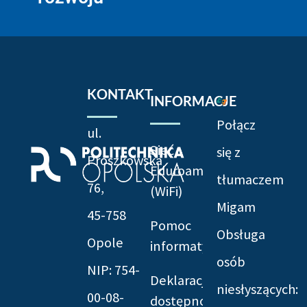
KONTAKT
INFORMACJE
Połącz
ul.
Sieć
się z
Prószkowska
Eduroam
tłumaczem
76,
(WiFi)
Migam
45-758
Pomoc
Obsługa
Opole
informatyczna
osób
NIP: 754-
Deklaracja
niesłyszących:
00-08-
dostępności