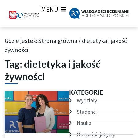
MENU
Gdzie jesteś:
Strona główna
/
dietetyka i jakość
Archiwum Tagów aktualności Wiadomości uczelnianych
żywności
Tag: dietetyka i jakość
żywności
KATEGORIE
Wydziały
Studenci
Nauka
Nasze inicjatywy