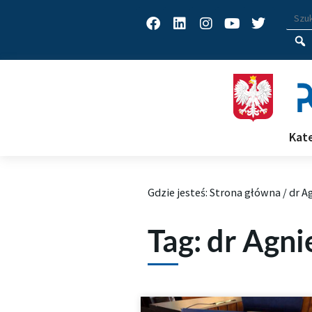
Facebook
Linkedin
Instagram
Youtube
Twitter
Wys
Wpisz
Kat
Archiwum Tagów aktualności
Gdzie jesteś:
Strona główna
/
dr A
Tag: dr Agn