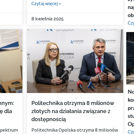
Czytaj więcej »
na
ob
8 kwietnia 2025
Czy
No
ko
innym:
Politechnika otrzyma 8 milionów
pr
ę dla
złotych na działania związane z
st
dostępnością
Op
 spektrum
Politechnika Opolska otrzyma 8 milionów
Czy