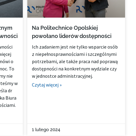
cznym
Na Politechnice Opolskiej
awności
powołano liderów dostępności
wności
Ich zadaniem jest nie tylko wsparcie osób
więcej
z niepełnosprawnościami i szczególnymi
 mówi o
potrzebami, ale także praca nad poprawą
moc. To
dostępności na konkretnym wydziale czy
 my nie
w jednostce administracyjnej.
esteśmy w
Czytaj więcej »
śla dr
ka Biura
ściami.
1 lutego 2024