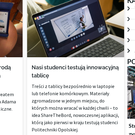
K
P
rodą
Nasi studenci testują innowacyjną
a
tablicę
Treści z tablicy bezpośrednio w laptopie
lub telefonie komórkowym. Materiały
ureatem
zgromadzone w jednym miejscu, do
ia Adama
których można wracać w każdej chwili – to
iczne.
idea ShareTheBord, nowoczesnej aplikacji,
którą jako pierwsi w kraju testują studenci
St
Politechniki Opolskiej.
zy