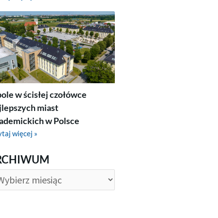
ole w ścisłej czołówce
jlepszych miast
ademickich w Polsce
taj więcej »
CHIWUM
RCHIWUM