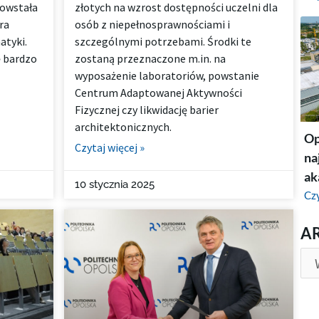
powstała
złotych na wzrost dostępności uczelni dla
ra
osób z niepełnosprawnościami i
atyki.
szczególnymi potrzebami. Środki te
ę bardzo
zostaną przeznaczone m.in. na
wyposażenie laboratoriów, powstanie
Centrum Adaptowanej Aktywności
Fizycznej czy likwidację barier
architektonicznych.
Op
Czytaj więcej »
na
ak
10 stycznia 2025
Czy
AR
A