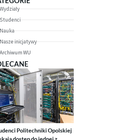
ATEGORIE
Wydziały
Studenci
Nauka
Nasze inicjatywy
Archiwum WU
OLECANE
udenci Politechniki Opolskiej
skają dostęp do jednej z