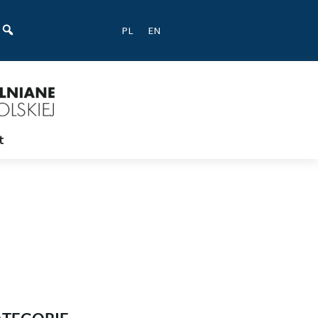
ać
PL
EN
t