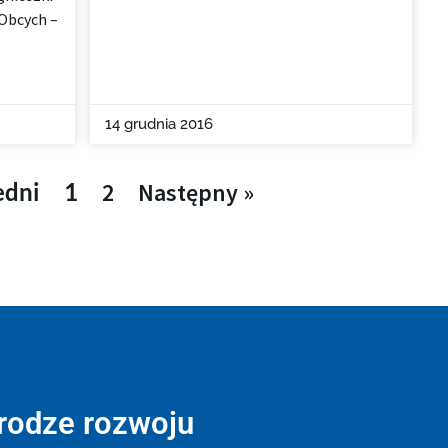
Obcych –
14 grudnia 2016
edni
1
2
Następny »
drodze rozwoju