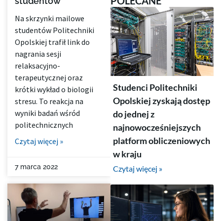
POLECANE
studentów
Na skrzynki mailowe
studentów Politechniki
Opolskiej trafił link do
nagrania sesji
relaksacyjno-
terapeutycznej oraz
Studenci Politechniki
krótki wykład o biologii
Opolskiej zyskają dostęp
stresu. To reakcja na
wyniki badań wśród
do jednej z
politechnicznych
najnowocześniejszych
platform obliczeniowych
Czytaj więcej »
w kraju
7 marca 2022
Czytaj więcej »