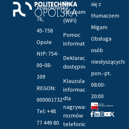
Sieć
się z
Prószkowska
Eduroam
tłumaczem
76,
(WiFi)
Migam
45-758
Pomoc
Obsługa
Opole
informatyczna
osób
NIP: 754-
Deklaracja
niesłyszących:
00-08-
dostępności
pon.-pt.
109
Klauzula
08:00-
REGON:
informacyjna
20:00
dla
000001732
nagrywania
Tel: +48
Facebook-
Linkedin
Instagram
Youtube
X-
rozmów
f
twitter
77 449 80
telefonicznych