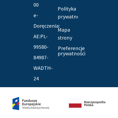
00
Polityka
e-
prywatności
Doręczenia:
Mapa
AE:PL-
strony
99580-
Preferencje
prywatności
84987-
WADTH-
24