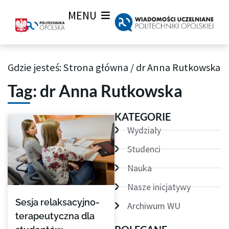
MENU
Gdzie jesteś:
Strona główna
/
dr Anna Rutkowska
Archiwum Tagów aktualności Wiadomości uczelnianych
Tag: dr Anna Rutkowska
KATEGORIE
Wydziały
Studenci
Nauka
Nasze inicjatywy
Sesja relaksacyjno-
Archiwum WU
terapeutyczna dla