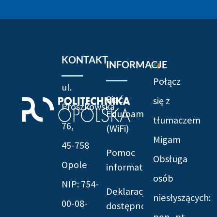
KONTAKT
INFORMACJE
Połącz
ul.
Sieć
się z
Prószkowska
Eduroam
tłumaczem
76,
(WiFi)
Migam
45-758
Pomoc
Obsługa
Opole
informatyczna
osób
NIP: 754-
Deklaracja
niesłyszących:
00-08-
dostępności
pon.-pt.