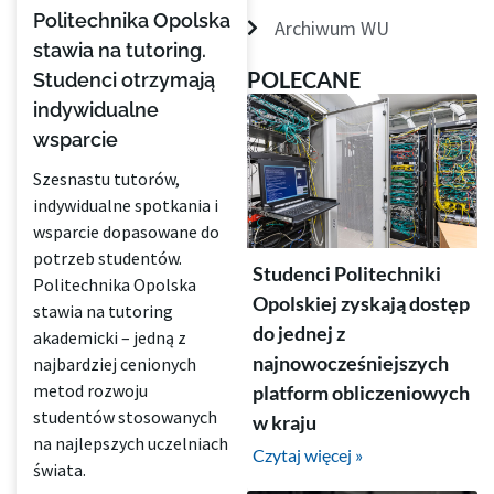
Politechnika Opolska
Archiwum WU
stawia na tutoring.
POLECANE
Studenci otrzymają
indywidualne
wsparcie
Szesnastu tutorów,
indywidualne spotkania i
wsparcie dopasowane do
potrzeb studentów.
Studenci Politechniki
Politechnika Opolska
Opolskiej zyskają dostęp
stawia na tutoring
do jednej z
akademicki – jedną z
najnowocześniejszych
najbardziej cenionych
metod rozwoju
platform obliczeniowych
studentów stosowanych
w kraju
na najlepszych uczelniach
Czytaj więcej »
świata.