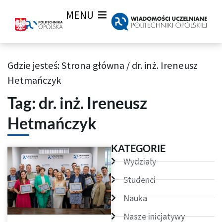
MENU
Gdzie jesteś:
Strona główna
/
dr. inż. Ireneusz
Archiwum Tagów aktualności Wiadomości uczelnianych
Hetmańczyk
Tag: dr. inż. Ireneusz
Hetmańczyk
KATEGORIE
Wydziały
Studenci
Nauka
Nasze inicjatywy