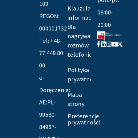
109
Klauzula
08:00-
REGON:
informacyjna
20:00
dla
000001732
nagrywania
Tel: +48
Facebook-
Linkedin
Instagram
Youtube
X-
rozmów
f
twitter
77 449 80
telefonicznych
00
Polityka
e-
prywatności
Doręczenia:
Mapa
AE:PL-
strony
99580-
Preferencje
prywatności
84987-