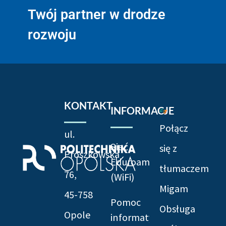
Twój partner w drodze
rozwoju
KONTAKT
INFORMACJE
Połącz
ul.
Sieć
się z
Prószkowska
Eduroam
tłumaczem
76,
(WiFi)
Migam
45-758
Pomoc
Obsługa
Opole
informatyczna