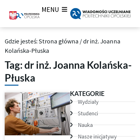
MENU
Gdzie jesteś:
Strona główna
/
dr inż. Joanna
Archiwum Tagów aktualności Wiadomości uczelnianych
Kolańska-Płuska
Tag: dr inż. Joanna Kolańska-
Płuska
KATEGORIE
Wydziały
Studenci
Nauka
Nasze inicjatywy