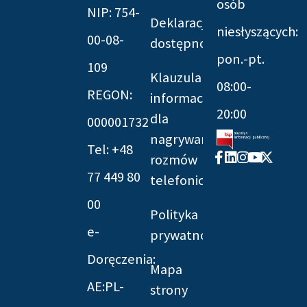
osób
NIP: 754-
Deklaracja
niesłyszących:
00-08-
dostępności
pon.-pt.
109
Klauzula
08:00-
REGON:
informacyjna
20:00
dla
000001732
nagrywania
Tel: +48
Facebook-
Linkedin
Instagram
Youtube
X-
rozmów
f
twitter
77 449 80
telefonicznych
00
Polityka
e-
prywatności
Doręczenia:
Mapa
AE:PL-
strony