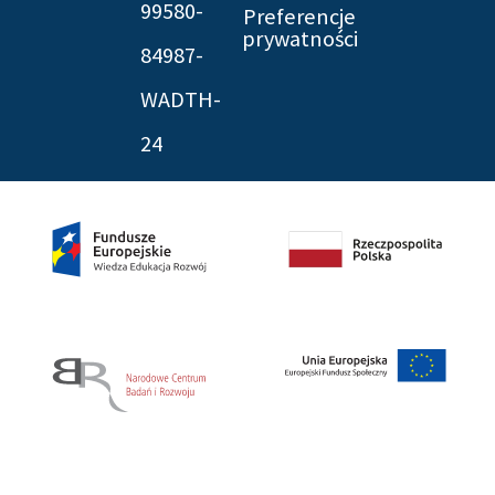
99580-
Preferencje
prywatności
84987-
WADTH-
24