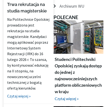
Trwa rekrutacja na
Archiwum WU
studia magisterskie
POLECANE
Na Politechnice Opolskiej
prowadzona jest
rekrutacja na studia
magisterskie. Kandydaci
mogą aplikować poprzez
Internetowy System
Rejestracji (IRK) do 16
Studenci Politechniki
lutego 2026 r. To szansa,
by kontynuować edukację
Opolskiej zyskają dostęp
na II stopniu, na
do jednej z
nowoczesnej uczelni
najnowocześniejszych
technicznej z bogatą
platform obliczeniowych
ofertą kierunków.
w kraju
Czytaj więcej »
Czytaj więcej »