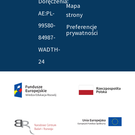
Doręczenia:
Mapa
AE:PL-
strony
99580-
Preferencje
prywatności
84987-
WADTH-
24