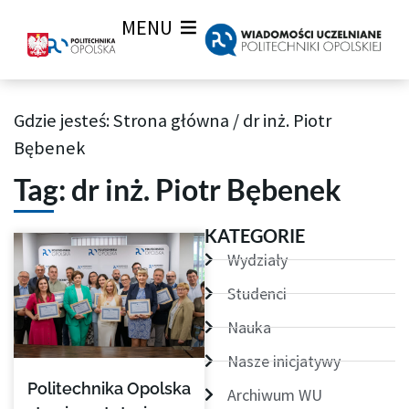
MENU
Gdzie jesteś:
Strona główna
/
dr inż. Piotr
Archiwum Tagów aktualności Wiadomości uczelnianych
Bębenek
Tag: dr inż. Piotr Bębenek
KATEGORIE
Wydziały
Studenci
Nauka
Nasze inicjatywy
Politechnika Opolska
Archiwum WU