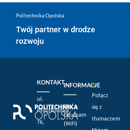
Politechnika Opolska
Twój partner w drodze
rozwoju
KONTAKT
INFORMACJE
Połącz
ul.
Sieć
się z
Prószkowska
Eduroam
tłumaczem
76,
(WiFi)
Migam