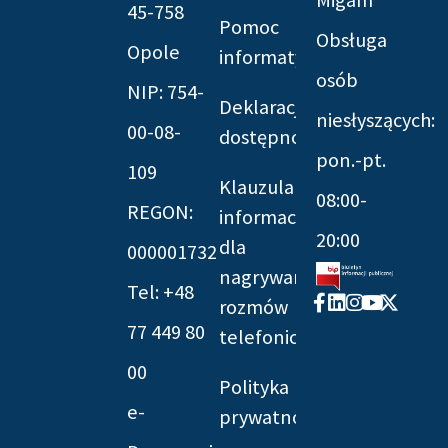
45-758
Pomoc
Obsługa
Opole
informatyczna
osób
NIP: 754-
Deklaracja
niesłyszących:
00-08-
dostępności
pon.-pt.
109
Klauzula
08:00-
REGON:
informacyjna
20:00
dla
000001732
nagrywania
Tel: +48
Facebook-
Linkedin
Instagram
Youtube
X-
rozmów
f
twitter
77 449 80
telefonicznych
00
Polityka
e-
prywatności