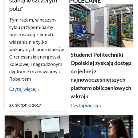
POLECANE
stanął w szczerym
polu”
Tym razem, w naszym
cyklu przypominamy
pracę ważną z punktu
widzenia nie tylko
wakacyjnych podróżników.
Studenci Politechniki
O renesansie energetyki
Opolskiej zyskają dostęp
kolejowej i nagrodzonym
do jednej z
dyplomie rozmawiamy z
Robertem
najnowocześniejszych
platform obliczeniowych
Czytaj więcej »
w kraju
Czytaj więcej »
25 sierpnia 2017