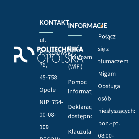
KONTAKT
INFORMACJE
Połącz
ul.
Sieć
się z
Prószkowska
Eduroam
tłumaczem
76,
(WiFi)
Migam
45-758
Pomoc
Obsługa
Opole
informatyczna
osób
NIP: 754-
Deklaracja
niesłyszących:
00-08-
dostępności
pon.-pt.
109
Klauzula
08:00-