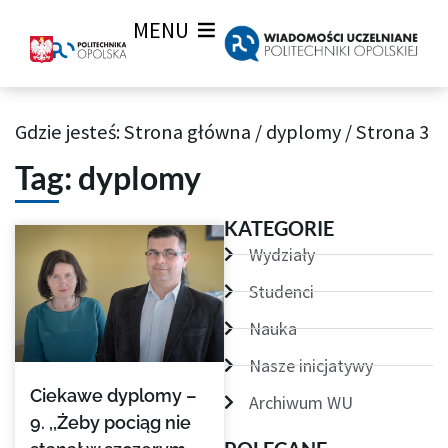
MENU
Gdzie jesteś:
Strona główna
/
dyplomy
/
Strona 3
Archiwum Tagów aktualności Wiadomości uczelnianych
Tag: dyplomy
Strona
Strona
Strona
Strona
Strona
Strona
KATEGORIE
Wydziały
Studenci
Nauka
Nasze inicjatywy
Ciekawe dyplomy –
Archiwum WU
9. ,,Żeby pociąg nie