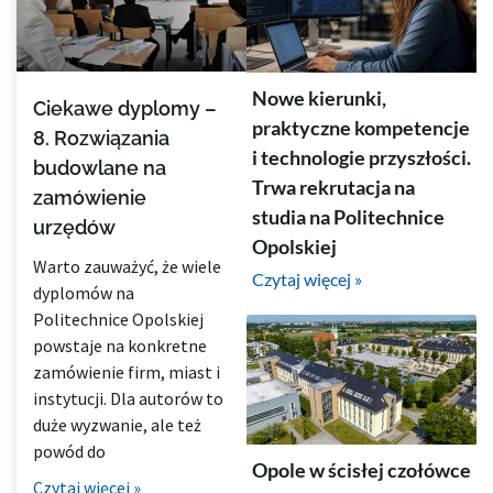
Nowe kierunki,
Ciekawe dyplomy –
praktyczne kompetencje
8. Rozwiązania
i technologie przyszłości.
budowlane na
Trwa rekrutacja na
zamówienie
studia na Politechnice
urzędów
Opolskiej
Warto zauważyć, że wiele
Czytaj więcej »
dyplomów na
Politechnice Opolskiej
powstaje na konkretne
zamówienie firm, miast i
instytucji. Dla autorów to
duże wyzwanie, ale też
powód do
Opole w ścisłej czołówce
Czytaj więcej »