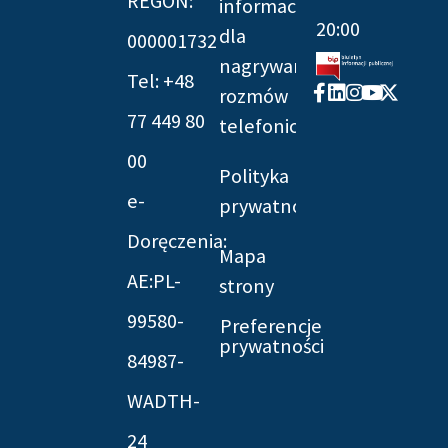
REGON:
informacyjna
20:00
dla
000001732
nagrywania
Tel: +48
Facebook-
Linkedin
Instagram
Youtube
X-
rozmów
f
twitter
77 449 80
telefonicznych
00
Polityka
e-
prywatności
Doręczenia:
Mapa
AE:PL-
strony
99580-
Preferencje
prywatności
84987-
WADTH-
24