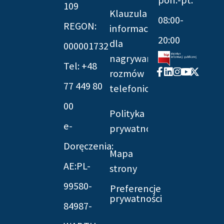
109
Klauzula
08:00-
REGON:
informacyjna
20:00
dla
000001732
nagrywania
Tel: +48
Facebook-
Linkedin
Instagram
Youtube
X-
rozmów
f
twitter
77 449 80
telefonicznych
00
Polityka
e-
prywatności
Doręczenia:
Mapa
AE:PL-
strony
99580-
Preferencje
prywatności
84987-