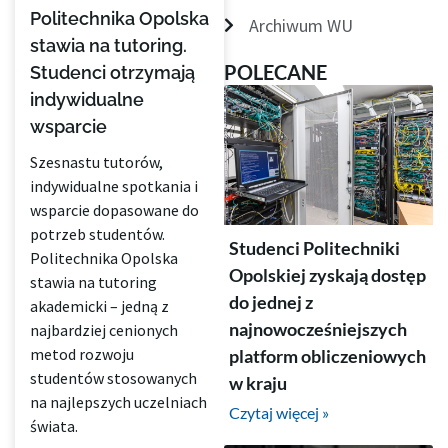
Politechnika Opolska
Archiwum WU
stawia na tutoring.
POLECANE
Studenci otrzymają
indywidualne
wsparcie
Szesnastu tutorów,
indywidualne spotkania i
wsparcie dopasowane do
potrzeb studentów.
Studenci Politechniki
Politechnika Opolska
Opolskiej zyskają dostęp
stawia na tutoring
do jednej z
akademicki – jedną z
najnowocześniejszych
najbardziej cenionych
metod rozwoju
platform obliczeniowych
studentów stosowanych
w kraju
na najlepszych uczelniach
Czytaj więcej »
świata.