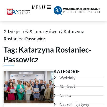
MENU
Gdzie jesteś:
Strona główna
/
Katarzyna
Archiwum Tagów aktualności Wiadomości uczelnianych
Rosłaniec-Passowicz
Tag: Katarzyna Rosłaniec-
Passowicz
KATEGORIE
Wydziały
Studenci
Nauka
Nasze inicjatywy