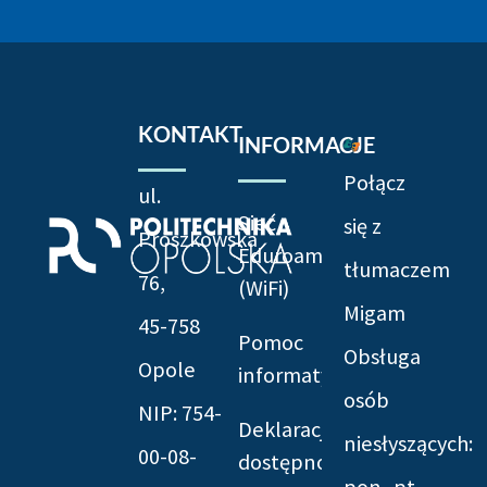
KONTAKT
INFORMACJE
Połącz
ul.
Sieć
się z
Prószkowska
Eduroam
tłumaczem
76,
(WiFi)
Migam
45-758
Pomoc
Obsługa
Opole
informatyczna
osób
NIP: 754-
Deklaracja
niesłyszących:
00-08-
dostępności
pon.-pt.