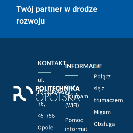
Twój partner w drodze
rozwoju
KONTAKT
INFORMACJE
Połącz
ul.
Sieć
się z
Prószkowska
Eduroam
tłumaczem
76,
(WiFi)
Migam
45-758
Pomoc
Obsługa
Opole
informatyczna