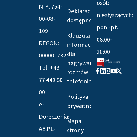
osób
NIP: 754-
Deklaracja
niesłyszących:
00-08-
dostępności
pon.-pt.
109
Klauzula
08:00-
REGON:
informacyjna
20:00
dla
000001732
nagrywania
Tel: +48
Facebook-
Linkedin
Instagram
Youtube
X-
rozmów
f
twitter
77 449 80
telefonicznych
00
Polityka
e-
prywatności
Doręczenia:
Mapa
AE:PL-
strony