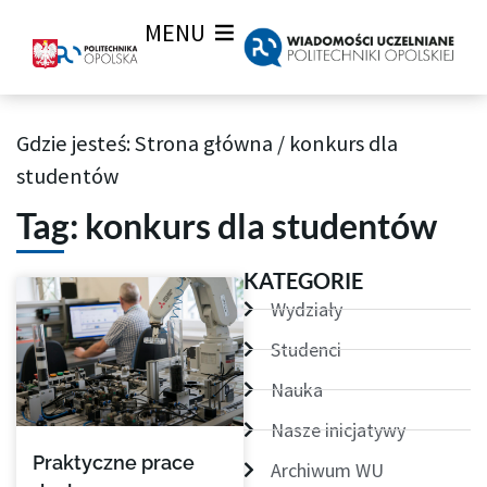
MENU
Gdzie jesteś:
Strona główna
/
konkurs dla
Archiwum Tagów aktualności Wiadomości uczelnianych
studentów
Tag: konkurs dla studentów
KATEGORIE
Wydziały
Studenci
Nauka
Nasze inicjatywy
Praktyczne prace
Archiwum WU