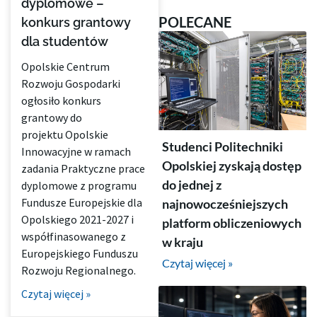
dyplomowe –
POLECANE
konkurs grantowy
dla studentów
Opolskie Centrum
Rozwoju Gospodarki
ogłosiło konkurs
grantowy do
projektu Opolskie
Studenci Politechniki
Innowacyjne w ramach
Opolskiej zyskają dostęp
zadania Praktyczne prace
do jednej z
dyplomowe z programu
Fundusze Europejskie dla
najnowocześniejszych
Opolskiego 2021-2027 i
platform obliczeniowych
współfinasowanego z
w kraju
Europejskiego Funduszu
Czytaj więcej »
Rozwoju Regionalnego.
Czytaj więcej »