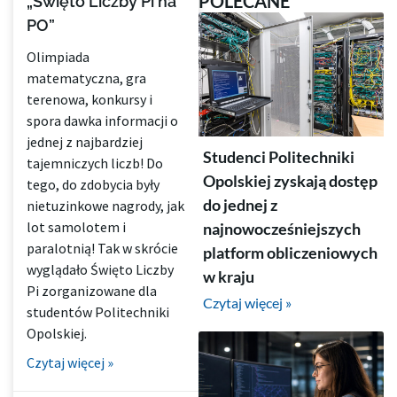
POLECANE
„Święto Liczby Pi na
PO”
Olimpiada
matematyczna, gra
terenowa, konkursy i
spora dawka informacji o
jednej z najbardziej
Studenci Politechniki
tajemniczych liczb! Do
Opolskiej zyskają dostęp
tego, do zdobycia były
do jednej z
nietuzinkowe nagrody, jak
lot samolotem i
najnowocześniejszych
paralotnią! Tak w skrócie
platform obliczeniowych
wyglądało Święto Liczby
w kraju
Pi zorganizowane dla
Czytaj więcej »
studentów Politechniki
Opolskiej.
Czytaj więcej »