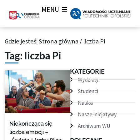
MENU
Gdzie jesteś:
Strona główna
/
liczba Pi
Archiwum Tagów aktualności Wiadomości uczelnianych
Tag: liczba Pi
KATEGORIE
Wydziały
Studenci
Nauka
Nasze inicjatywy
Niekończąca się
Archiwum WU
liczba emocji –