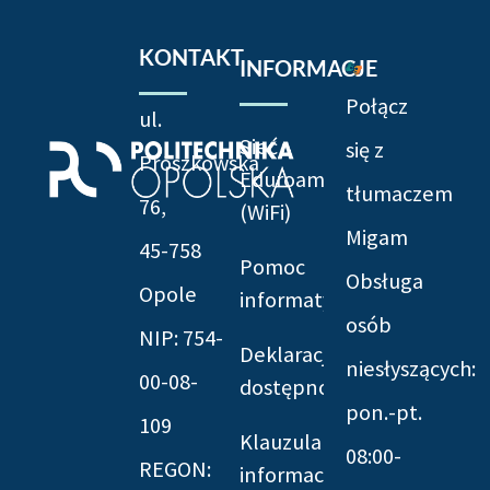
KONTAKT
INFORMACJE
Połącz
ul.
Sieć
się z
Prószkowska
Eduroam
tłumaczem
76,
(WiFi)
Migam
45-758
Pomoc
Obsługa
Opole
informatyczna
osób
NIP: 754-
Deklaracja
niesłyszących:
00-08-
dostępności
pon.-pt.
109
Klauzula
08:00-
REGON:
informacyjna