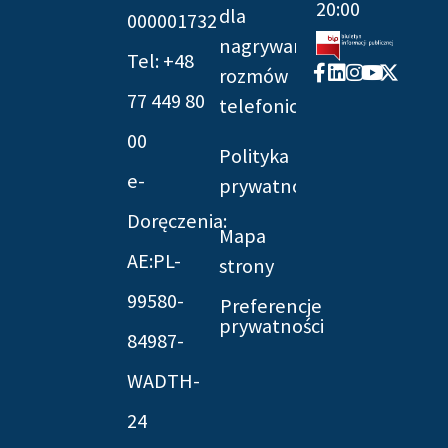
20:00
dla
000001732
nagrywania
Tel: +48
Facebook-
Linkedin
Instagram
Youtube
X-
rozmów
f
twitter
77 449 80
telefonicznych
00
Polityka
e-
prywatności
Doręczenia:
Mapa
AE:PL-
strony
99580-
Preferencje
prywatności
84987-
WADTH-
24