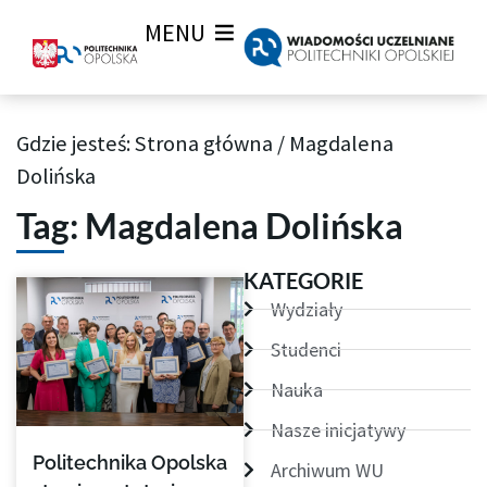
MENU
Gdzie jesteś:
Strona główna
/
Magdalena
Archiwum Tagów aktualności Wiadomości uczelnianych
Dolińska
Tag: Magdalena Dolińska
KATEGORIE
Wydziały
Studenci
Nauka
Nasze inicjatywy
Politechnika Opolska
Archiwum WU