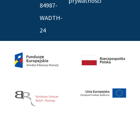
prywatności
84987-
WADTH-
24