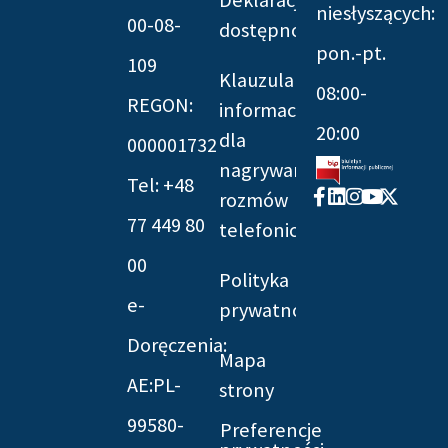
Deklaracja
niesłyszących:
00-08-
dostępności
pon.-pt.
109
Klauzula
08:00-
REGON:
informacyjna
20:00
dla
000001732
nagrywania
Tel: +48
Facebook-
Linkedin
Instagram
Youtube
X-
rozmów
f
twitter
77 449 80
telefonicznych
00
Polityka
e-
prywatności
Doręczenia:
Mapa
AE:PL-
strony
99580-
Preferencje