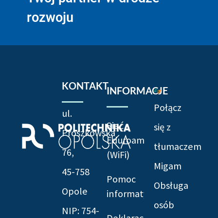
rozwoju
KONTAKT
INFORMACJE
Połącz
ul.
Sieć
się z
Prószkowska
Eduroam
tłumaczem
76,
(WiFi)
Migam
45-758
Pomoc
Obsługa
Opole
informatyczna
osób
NIP: 754-