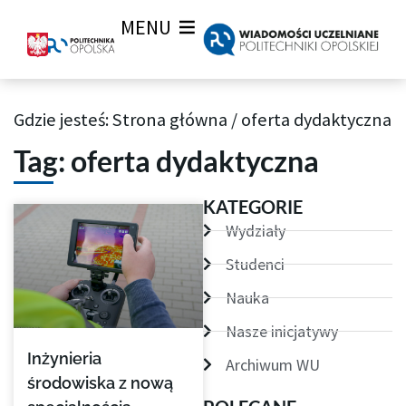
MENU
Gdzie jesteś:
Strona główna
/
oferta dydaktyczna
Archiwum Tagów aktualności Wiadomości uczelnianych
Tag: oferta dydaktyczna
Strona
Strona
KATEGORIE
Wydziały
Studenci
Nauka
Nasze inicjatywy
Inżynieria
Archiwum WU
środowiska z nową