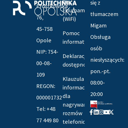
Sieć
się z
Prószkowska
Eduroam
tłumaczem
76,
(WiFi)
Migam
45-758
Pomoc
Obsługa
Opole
informatyczna
osób
NIP: 754-
Deklaracja
niesłyszących:
00-08-
dostępności
pon.-pt.
109
Klauzula
08:00-
REGON:
informacyjna
20:00
dla
000001732
nagrywania
Tel: +48
Facebook-
Linkedin
Instagram
Youtube
X-
rozmów
f
twitter
77 449 80
telefonicznych