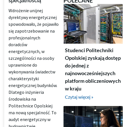
POLECANE
specjalnością
Wdrożenie unijnej
dyrektywy energetycznej
spowodowało, że pojawiło
się zapotrzebowanie na
profesjonalnych
doradców
Studenci Politechniki
energetycznych, w
Opolskiej zyskają dostęp
szczególności na osoby
uprawnione do
do jednej z
wykonywania świadectw
najnowocześniejszych
charakterystyki
platform obliczeniowych
energetycznej budynków.
w kraju
Dlatego inżynieria
Czytaj więcej »
środowiska na
Politechnice Opolskiej
ma nową specjalność. To
audyt energetyczny w
budownictwie.