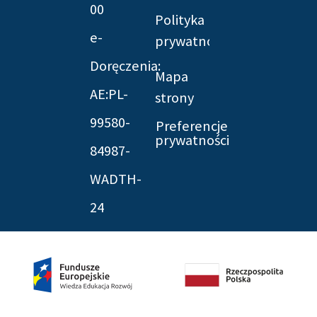
00
Polityka
e-
prywatności
Doręczenia:
Mapa
AE:PL-
strony
99580-
Preferencje
prywatności
84987-
WADTH-
24