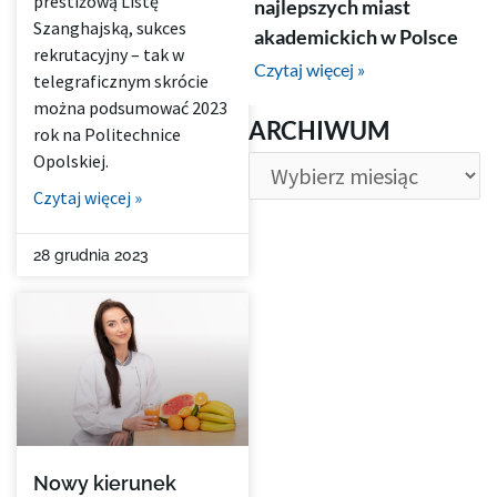
prestiżową Listę
najlepszych miast
Szanghajską, sukces
akademickich w Polsce
rekrutacyjny – tak w
Czytaj więcej »
telegraficznym skrócie
można podsumować 2023
ARCHIWUM
ARCHIWUM
rok na Politechnice
Opolskiej.
Czytaj więcej »
28 grudnia 2023
Nowy kierunek