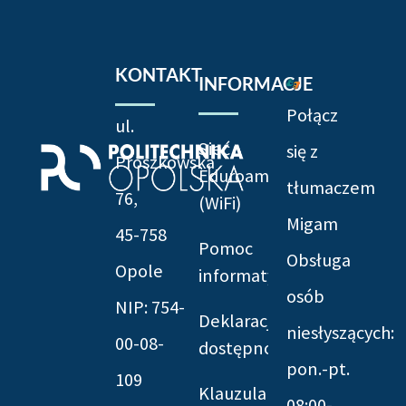
KONTAKT
INFORMACJE
Połącz
ul.
Sieć
się z
Prószkowska
Eduroam
tłumaczem
76,
(WiFi)
Migam
45-758
Pomoc
Obsługa
Opole
informatyczna
osób
NIP: 754-
Deklaracja
niesłyszących:
00-08-
dostępności
pon.-pt.
109
Klauzula
08:00-