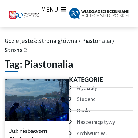
MENU
Gdzie jesteś:
Strona główna
/
Piastonalia
/
Archiwum Tagów aktualności Wiadomości uczelnianych
Strona 2
Tag: Piastonalia
Strona
Strona
Strona
Strona
Strona
KATEGORIE
Wydziały
Studenci
Nauka
Nasze inicjatywy
Już niebawem
Archiwum WU