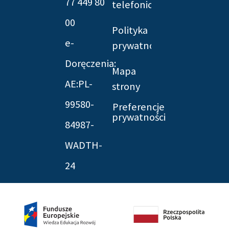
77 449 80
telefonicznych
00
Polityka
e-
prywatności
Doręczenia:
Mapa
AE:PL-
strony
99580-
Preferencje
prywatności
84987-
WADTH-
24