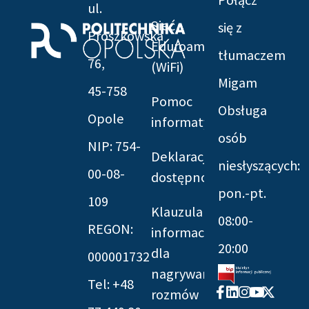
Połącz
ul.
Sieć
się z
Prószkowska
Eduroam
tłumaczem
76,
(WiFi)
Migam
45-758
Pomoc
Obsługa
Opole
informatyczna
osób
NIP: 754-
Deklaracja
niesłyszących:
00-08-
dostępności
pon.-pt.
109
Klauzula
08:00-
REGON:
informacyjna
20:00
dla
000001732
nagrywania
Tel: +48
Facebook-
Linkedin
Instagram
Youtube
X-
rozmów
f
twitter