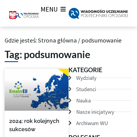
MENU
Gdzie jesteś:
Strona główna
/
podsumowanie
Archiwum Tagów aktualności Wiadomości uczelnianych
Tag: podsumowanie
KATEGORIE
Wydziały
Studenci
Nauka
Nasze inicjatywy
2024: rok kolejnych
Archiwum WU
sukcesów