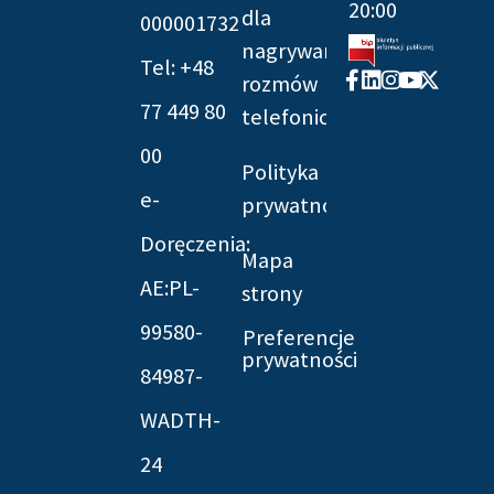
20:00
dla
000001732
nagrywania
Tel: +48
Facebook-
Linkedin
Instagram
Youtube
X-
rozmów
f
twitter
77 449 80
telefonicznych
00
Polityka
e-
prywatności
Doręczenia:
Mapa
AE:PL-
strony
99580-
Preferencje
prywatności
84987-
WADTH-
24