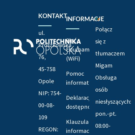
KONTAKT
INFORMACJE
Połącz
ul.
Sieć
się z
Prószkowska
Eduroam
tłumaczem
76,
(WiFi)
Migam
45-758
Pomoc
Obsługa
Opole
informatyczna
osób
NIP: 754-
Deklaracja
niesłyszących:
00-08-
dostępności
pon.-pt.
109
Klauzula
08:00-
REGON:
informacyjna