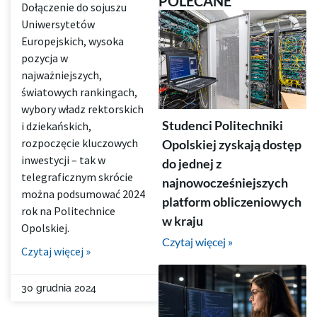
POLECANE
Dołączenie do sojuszu
Uniwersytetów
Europejskich, wysoka
pozycja w
najważniejszych,
światowych rankingach,
wybory władz rektorskich
Studenci Politechniki
i dziekańskich,
rozpoczęcie kluczowych
Opolskiej zyskają dostęp
inwestycji – tak w
do jednej z
telegraficznym skrócie
najnowocześniejszych
można podsumować 2024
platform obliczeniowych
rok na Politechnice
w kraju
Opolskiej.
Czytaj więcej »
Czytaj więcej »
30 grudnia 2024