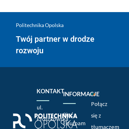
Politechnika Opolska
Twój partner w drodze
rozwoju
KONTAKT
INFORMACJE
Połącz
ul.
Sieć
się z
Prószkowska
Eduroam
tłumaczem