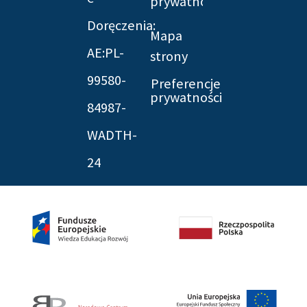
prywatności
Doręczenia:
Mapa
AE:PL-
strony
99580-
Preferencje
prywatności
84987-
WADTH-
24