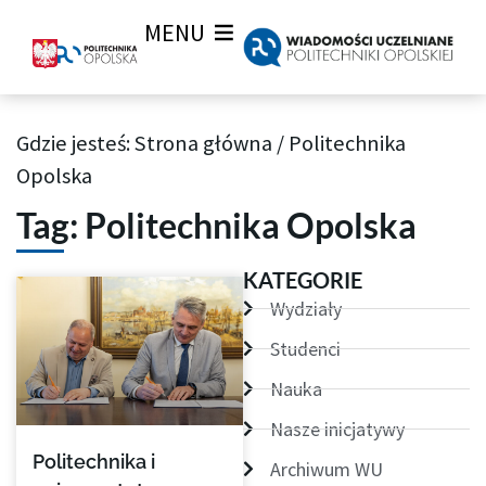
MENU
Gdzie jesteś:
Strona główna
/
Politechnika
Archiwum Tagów aktualności Wiadomości uczelnianych
Opolska
Tag: Politechnika Opolska
Strona
Strona
Strona
Strona
KATEGORIE
Wydziały
Studenci
Nauka
Nasze inicjatywy
Politechnika i
Archiwum WU