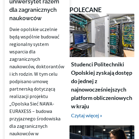
uniwersytet razem
POLECANE
dla zagranicznych
naukowców
Dwie opolskie uczelnie
będą wspólnie budować
regionalny system
wsparcia dla
zagranicznych
Studenci Politechniki
naukowców, doktorantów
Opolskiej zyskają dostęp
i ich rodzin. W tym celu
do jednej z
podpisano umowę
partnerską dotyczącą
najnowocześniejszych
realizacji projektu
platform obliczeniowych
„Opolska Sieć NAWA-
w kraju
EURAXESS – budowa
Czytaj więcej »
przyjaznego środowiska
dla zagranicznych
naukowców w