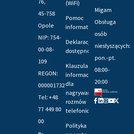
76,
(WiFi)
Migam
45-758
Pomoc
Obsługa
Opole
informatyczna
osób
NIP: 754-
Deklaracja
niesłyszących:
00-08-
dostępności
pon.-pt.
109
Klauzula
08:00-
REGON:
informacyjna
20:00
dla
000001732
nagrywania
Tel: +48
Facebook-
Linkedin
Instagram
Youtube
X-
rozmów
f
twitter
77 449 80
telefonicznych
00
Polityka
e-