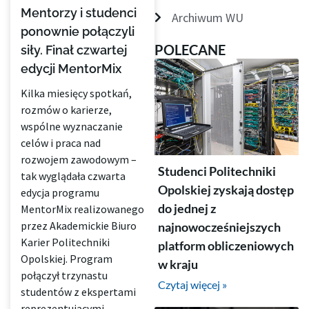
Mentorzy i studenci
Archiwum WU
ponownie połączyli
POLECANE
siły. Finał czwartej
edycji MentorMix
Kilka miesięcy spotkań,
rozmów o karierze,
wspólne wyznaczanie
celów i praca nad
rozwojem zawodowym –
Studenci Politechniki
tak wyglądała czwarta
Opolskiej zyskają dostęp
edycja programu
do jednej z
MentorMix realizowanego
przez Akademickie Biuro
najnowocześniejszych
Karier Politechniki
platform obliczeniowych
Opolskiej. Program
w kraju
połączył trzynastu
Czytaj więcej »
studentów z ekspertami
reprezentującymi