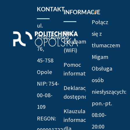
KONTAKT
INFORMACJE
Połącz
ul.
Sieć
się z
Prószkowska
Eduroam
tłumaczem
76,
(WiFi)
Migam
45-758
Pomoc
Obsługa
Opole
informatyczna
osób
NIP: 754-
Deklaracja
niesłyszących:
00-08-
dostępności
pon.-pt.
109
Klauzula
08:00-
REGON:
informacyjna
20:00
dla
000001732