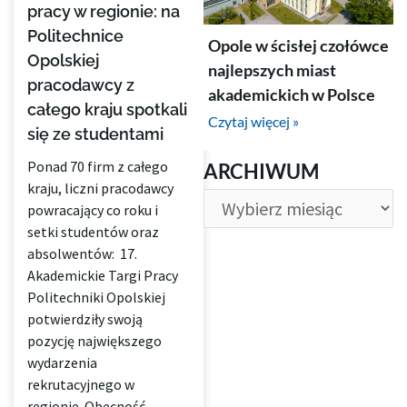
pracy w regionie: na
Politechnice
Opole w ścisłej czołówce
Opolskiej
najlepszych miast
pracodawcy z
akademickich w Polsce
całego kraju spotkali
Czytaj więcej »
się ze studentami
ARCHIWUM
Ponad 70 firm z całego
ARCHIWUM
kraju, liczni pracodawcy
powracający co roku i
setki studentów oraz
absolwentów: 17.
Akademickie Targi Pracy
Politechniki Opolskiej
potwierdziły swoją
pozycję największego
wydarzenia
rekrutacyjnego w
regionie. Obecność