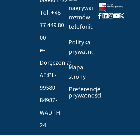
nagrywania
Tel: +48
Facebook-
Linkedin
Instagram
Youtube
X-
rozmów
f
twitter
77 449 80
telefonicznych
00
Polityka
e-
prywatności
Doręczenia:
Mapa
AE:PL-
strony
99580-
Preferencje
prywatności
84987-
WADTH-
24