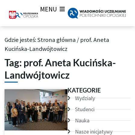
MENU
Gdzie jesteś:
Strona główna
/
prof. Aneta
Archiwum Tagów aktualności Wiadomości uczelnianych
Kucińska-Landwójtowicz
Tag: prof. Aneta Kucińska-
Landwójtowicz
KATEGORIE
Wydziały
Studenci
Nauka
Nasze inicjatywy