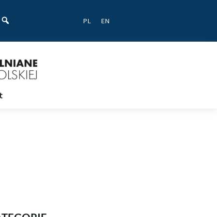
ać
PL
EN
t