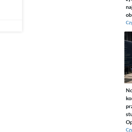
na
ob
Czy
No
ko
pr
st
Op
Czy