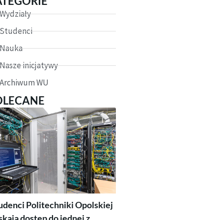
ATEGORIE
Wydziały
Studenci
Nauka
Nasze inicjatywy
Archiwum WU
OLECANE
udenci Politechniki Opolskiej
skają dostęp do jednej z