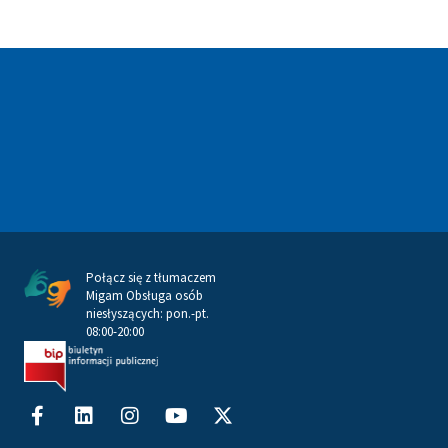
Połącz się z tłumaczem
Migam Obsługa osób
niesłyszących: pon.-pt.
08:00-20:00
Facebook-
Linkedin
Instagram
Youtube
X-
f
twitter