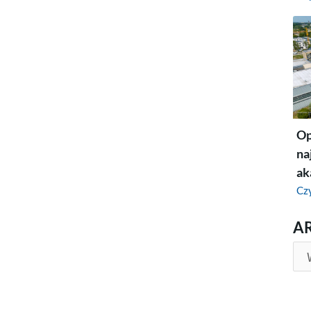
Op
na
ak
Czy
AR
A