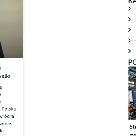
K
P
u
alki
ą
w
i
że Polska
wróciła
dzenie
St
lu
zy