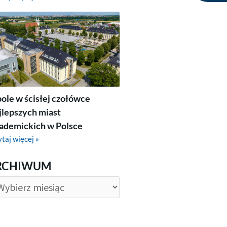
ole w ścisłej czołówce
jlepszych miast
ademickich w Polsce
taj więcej »
CHIWUM
RCHIWUM