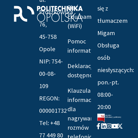
Sieć
się z
Prószkowska
Eduroam
tłumaczem
76,
(WiFi)
Migam
45-758
Pomoc
Obsługa
Opole
informatyczna
osób
NIP: 754-
Deklaracja
niesłyszących:
00-08-
dostępności
pon.-pt.
109
Klauzula
08:00-
REGON:
informacyjna
20:00
dla
000001732
nagrywania
Tel: +48
Facebook-
Linkedin
Instagram
Youtube
X-
rozmów
f
twitter
77 449 80
telefonicznych