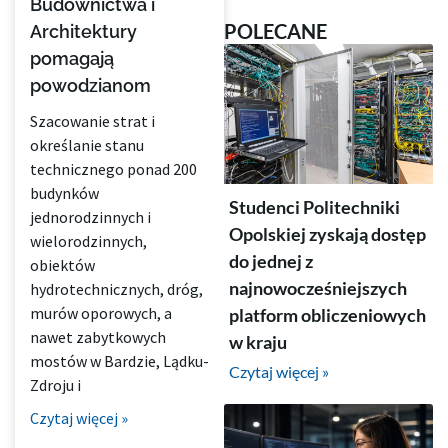
Budownictwa i
POLECANE
Architektury
pomagają
powodzianom
Szacowanie strat i
określanie stanu
technicznego ponad 200
budynków
Studenci Politechniki
jednorodzinnych i
Opolskiej zyskają dostęp
wielorodzinnych,
do jednej z
obiektów
najnowocześniejszych
hydrotechnicznych, dróg,
murów oporowych, a
platform obliczeniowych
nawet zabytkowych
w kraju
mostów w Bardzie, Lądku-
Czytaj więcej »
Zdroju i
Czytaj więcej »