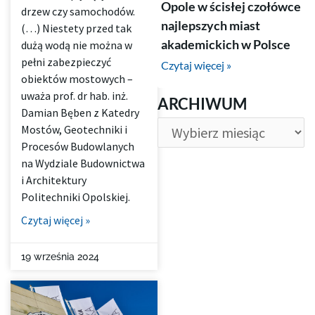
Opole w ścisłej czołówce
drzew czy samochodów.
najlepszych miast
(…) Niestety przed tak
akademickich w Polsce
dużą wodą nie można w
pełni zabezpieczyć
Czytaj więcej »
obiektów mostowych –
ARCHIWUM
uważa prof. dr hab. inż.
ARCHIWUM
Damian Bęben z Katedry
Mostów, Geotechniki i
Procesów Budowlanych
na Wydziale Budownictwa
i Architektury
Politechniki Opolskiej.
Czytaj więcej »
19 września 2024