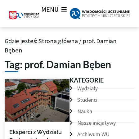
MENU
Gdzie jesteś:
Strona główna
/
prof. Damian
Archiwum Tagów aktualności Wiadomości uczelnianych
Bęben
Tag: prof. Damian Bęben
KATEGORIE
Wydziały
Studenci
Nauka
Nasze inicjatywy
Eksperci z Wydziału
Archiwum WU