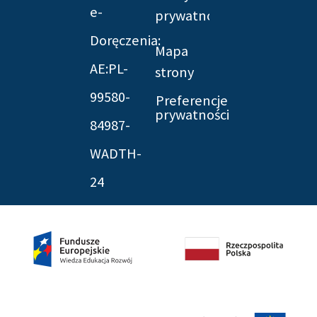
e-
prywatności
Doręczenia:
Mapa
AE:PL-
strony
99580-
Preferencje
prywatności
84987-
WADTH-
24