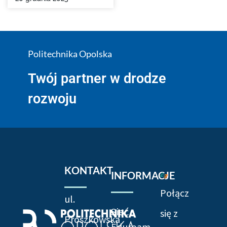
Politechnika Opolska
Twój partner w drodze
rozwoju
KONTAKT
INFORMACJE
Połącz
ul.
Sieć
się z
Prószkowska
Eduroam