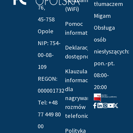
tłumaczem
76,
(WiFi)
Migam
45-758
Pomoc
Obsługa
Opole
informatyczna
osób
NIP: 754-
Deklaracja
niesłyszących:
00-08-
dostępności
pon.-pt.
109
Klauzula
08:00-
REGON:
informacyjna
20:00
dla
000001732
nagrywania
Tel: +48
Facebook-
Linkedin
Instagram
Youtube
X-
rozmów
f
twitter
77 449 80
telefonicznych
00
Polityka