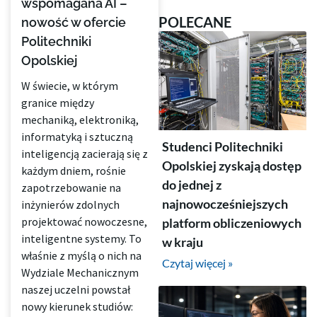
wspomagana AI –
POLECANE
nowość w ofercie
Politechniki
Opolskiej
W świecie, w którym
granice między
mechaniką, elektroniką,
informatyką i sztuczną
Studenci Politechniki
inteligencją zacierają się z
Opolskiej zyskają dostęp
każdym dniem, rośnie
do jednej z
zapotrzebowanie na
najnowocześniejszych
inżynierów zdolnych
projektować nowoczesne,
platform obliczeniowych
inteligentne systemy. To
w kraju
właśnie z myślą o nich na
Czytaj więcej »
Wydziale Mechanicznym
naszej uczelni powstał
nowy kierunek studiów: