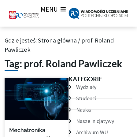
MENU
Gdzie jesteś:
Strona główna
/
prof. Roland
Archiwum Tagów aktualności Wiadomości uczelnianych
Pawliczek
Tag: prof. Roland Pawliczek
KATEGORIE
Wydziały
Studenci
Nauka
Nasze inicjatywy
Mechatronika
Archiwum WU