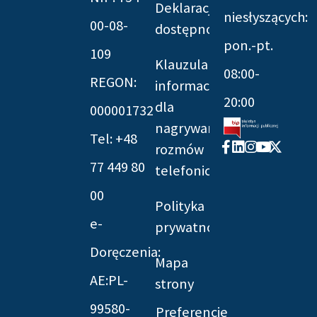
Deklaracja
niesłyszących:
00-08-
dostępności
pon.-pt.
109
Klauzula
08:00-
REGON:
informacyjna
20:00
dla
000001732
nagrywania
Tel: +48
Facebook-
Linkedin
Instagram
Youtube
X-
rozmów
f
twitter
77 449 80
telefonicznych
00
Polityka
e-
prywatności
Doręczenia:
Mapa
AE:PL-
strony
99580-
Preferencje