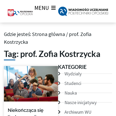
MENU
Gdzie jesteś:
Strona główna
/
prof. Zofia
Archiwum Tagów aktualności Wiadomości uczelnianych
Kostrzycka
Tag: prof. Zofia Kostrzycka
KATEGORIE
Wydziały
Studenci
Nauka
Nasze inicjatywy
Niekończąca się
Archiwum WU