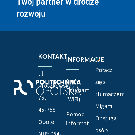
Twój partner w drodze
rozwoju
KONTAKT
INFORMACJE
Połącz
ul.
Sieć
się z
Prószkowska
Eduroam
tłumaczem
76,
(WiFi)
Migam
45-758
Pomoc
Obsługa
Opole
informatyczna
osób
NIP: 754-