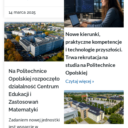
14 marca 2025
Nowe kierunki,
praktyczne kompetencje
i technologie przyszłości.
Trwa rekrutacja na
studia na Politechnice
Na Politechnice
Opolskiej
Opolskiej rozpoczęło
Czytaj więcej »
działalność Centrum
Edukacji i
Zastosowań
Matematyki
Zadaniem nowej jednostki
jest wsparcie w