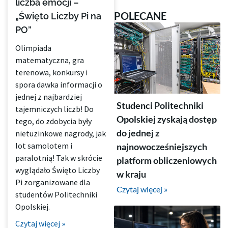
liczba emocji –
POLECANE
„Święto Liczby Pi na
PO”
Olimpiada
matematyczna, gra
terenowa, konkursy i
spora dawka informacji o
jednej z najbardziej
Studenci Politechniki
tajemniczych liczb! Do
Opolskiej zyskają dostęp
tego, do zdobycia były
do jednej z
nietuzinkowe nagrody, jak
lot samolotem i
najnowocześniejszych
paralotnią! Tak w skrócie
platform obliczeniowych
wyglądało Święto Liczby
w kraju
Pi zorganizowane dla
Czytaj więcej »
studentów Politechniki
Opolskiej.
Czytaj więcej »