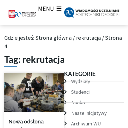
MENU
Gdzie jesteś:
Strona główna
/
rekrutacja
/
Strona
Archiwum Tagów aktualności Wiadomości uczelnianych
4
Tag: rekrutacja
Strona
Strona
Strona
Strona
Strona
Strona
Strona
KATEGORIE
Wydziały
Studenci
Nauka
Nasze inicjatywy
Nowa odsłona
Archiwum WU