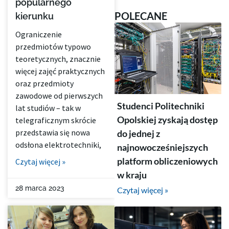
popularnego
POLECANE
kierunku
Ograniczenie
przedmiotów typowo
teoretycznych, znacznie
więcej zajęć praktycznych
oraz przedmioty
zawodowe od pierwszych
Studenci Politechniki
lat studiów – tak w
Opolskiej zyskają dostęp
telegraficznym skrócie
przedstawia się nowa
do jednej z
odsłona elektrotechniki,
najnowocześniejszych
platform obliczeniowych
Czytaj więcej »
w kraju
28 marca 2023
Czytaj więcej »