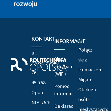
rozwoju
KONTAKT
INFORMACJE
Połącz
ul.
Sieć
się z
Prószkowska
Eduroam
tłumaczem
76,
(WiFi)
Migam
45-758
Pomoc
Obsługa
Opole
informatyczna
osób
NIP: 754-
Deklaracja
niesłyszących: