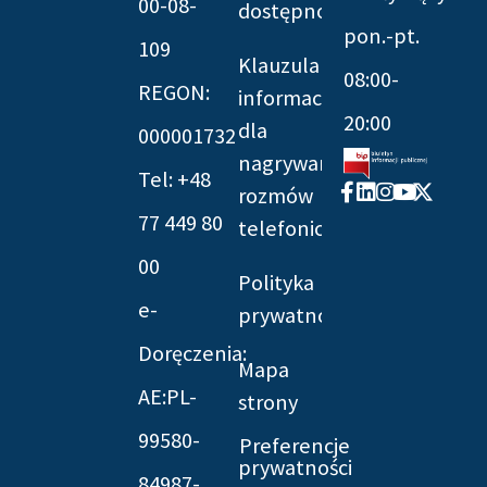
00-08-
dostępności
pon.-pt.
109
Klauzula
08:00-
REGON:
informacyjna
20:00
dla
000001732
nagrywania
Tel: +48
Facebook-
Linkedin
Instagram
Youtube
X-
rozmów
f
twitter
77 449 80
telefonicznych
00
Polityka
e-
prywatności
Doręczenia:
Mapa
AE:PL-
strony
99580-
Preferencje
prywatności
84987-