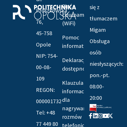
Sieć
się z
Prószkowska
Eduroam
tłumaczem
76,
(WiFi)
Migam
45-758
Pomoc
Obsługa
Opole
informatyczna
osób
NIP: 754-
Deklaracja
niesłyszących:
00-08-
dostępności
pon.-pt.
109
Klauzula
08:00-
REGON:
informacyjna
20:00
dla
000001732
nagrywania
Tel: +48
Facebook-
Linkedin
Instagram
Youtube
X-
rozmów
f
twitter
77 449 80
telefonicznych