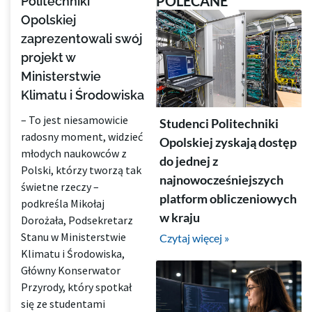
POLECANE
Politechniki
Opolskiej
zaprezentowali swój
projekt w
Ministerstwie
Klimatu i Środowiska
– To jest niesamowicie
Studenci Politechniki
radosny moment, widzieć
Opolskiej zyskają dostęp
młodych naukowców z
do jednej z
Polski, którzy tworzą tak
najnowocześniejszych
świetne rzeczy –
platform obliczeniowych
podkreśla Mikołaj
w kraju
Dorożała, Podsekretarz
Stanu w Ministerstwie
Czytaj więcej »
Klimatu i Środowiska,
Główny Konserwator
Przyrody, który spotkał
się ze studentami