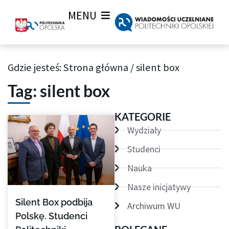
MENU
Gdzie jesteś:
Strona główna
/
silent box
Archiwum Tagów aktualności Wiadomości uczelnianych
Tag: silent box
KATEGORIE
Wydziały
Studenci
Nauka
Nasze inicjatywy
Silent Box podbija
Archiwum WU
Polskę. Studenci