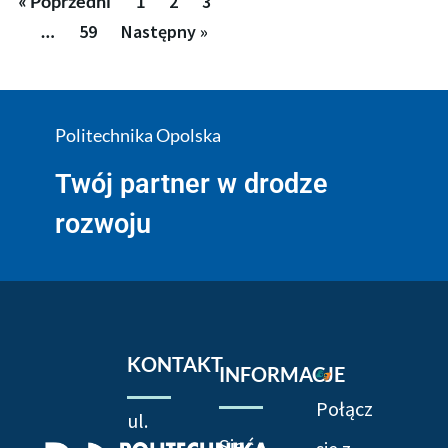
« Poprzedni
1
2
3
…
59
Następny »
Politechnika Opolska
Twój partner w drodze
rozwoju
KONTAKT
INFORMACJE
Połącz
ul.
Sieć