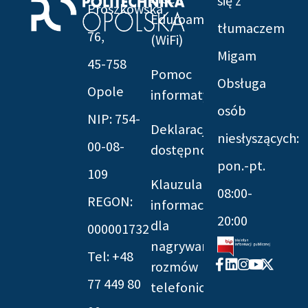
się z
Prószkowska
Eduroam
tłumaczem
76,
(WiFi)
Migam
45-758
Pomoc
Obsługa
Opole
informatyczna
osób
NIP: 754-
Deklaracja
niesłyszących:
00-08-
dostępności
pon.-pt.
109
Klauzula
08:00-
REGON:
informacyjna
20:00
dla
000001732
nagrywania
Tel: +48
Facebook-
Linkedin
Instagram
Youtube
X-
rozmów
f
twitter
77 449 80
telefonicznych