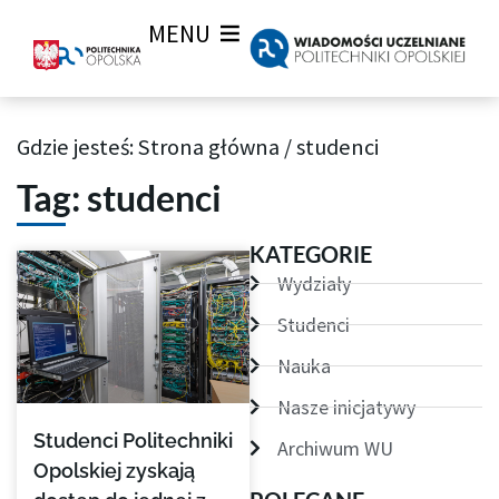
MENU
Gdzie jesteś:
Strona główna
/
studenci
Archiwum Tagów aktualności Wiadomości uczelnianych
Tag: studenci
Strona
Strona
Strona
Strona
KATEGORIE
Wydziały
Studenci
Nauka
Nasze inicjatywy
Studenci Politechniki
Archiwum WU
Opolskiej zyskają