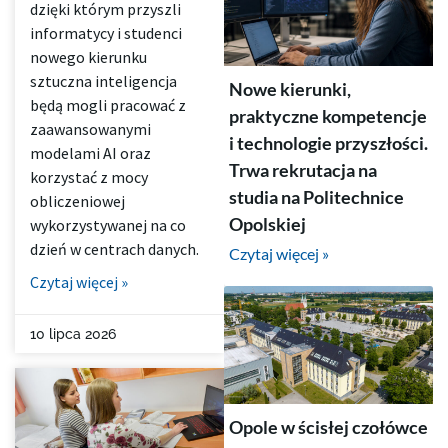
dzięki którym przyszli
informatycy i studenci
nowego kierunku
sztuczna inteligencja
Nowe kierunki,
będą mogli pracować z
praktyczne kompetencje
zaawansowanymi
i technologie przyszłości.
modelami AI oraz
Trwa rekrutacja na
korzystać z mocy
studia na Politechnice
obliczeniowej
Opolskiej
wykorzystywanej na co
dzień w centrach danych.
Czytaj więcej »
Czytaj więcej »
10 lipca 2026
Opole w ścisłej czołówce