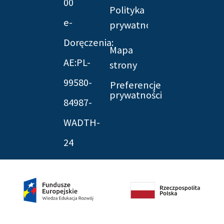
00
Polityka
e-
prywatności
Doręczenia:
Mapa
AE:PL-
strony
99580-
Preferencje
prywatności
84987-
WADTH-
24