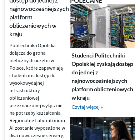
POLECANE
dostęp do jednej z
najnowocześniejszych
platform
obliczeniowych w
kraju
Politechnika Opolska
dołącza do grona
Studenci Politechniki
nielicznych uczelni w
Opolskiej zyskają dostęp
Polsce, które zapewniają
do jednej z
studentom dostęp do
najnowocześniejszych
wysokowydajnej
platform obliczeniowych
infrastruktury
w kraju
obliczeniowej
przeznaczonej wyłącznie
Czytaj więcej »
na potrzeby kształcenia.
Regionalne Laboratorium
AI zostanie wyposażone w
dwa nowoczesne serwery,