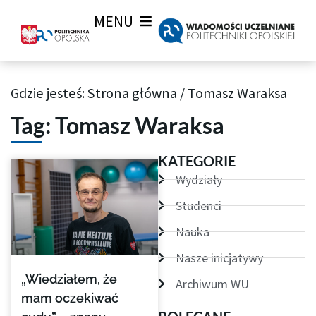
MENU
Gdzie jesteś:
Strona główna
/
Tomasz Waraksa
Archiwum Tagów aktualności Wiadomości uczelnianych
Tag: Tomasz Waraksa
KATEGORIE
Wydziały
Studenci
Nauka
Nasze inicjatywy
„Wiedziałem, że
Archiwum WU
mam oczekiwać