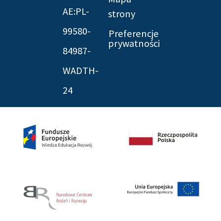
AE:PL-
strony
99580-
Preferencje
prywatności
84987-
WADTH-
24