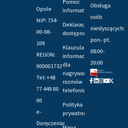
Pomoc
Obsługa
Opole
informatyczna
osób
NIP: 754-
Deklaracja
niesłyszących:
00-08-
dostępności
pon.-pt.
109
Klauzula
08:00-
REGON:
informacyjna
20:00
dla
000001732
nagrywania
Tel: +48
Facebook-
Linkedin
Instagram
Youtube
X-
rozmów
f
twitter
77 449 80
telefonicznych
00
Polityka
e-
prywatności
Doręczenia:
Mapa