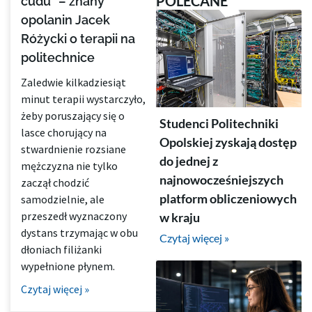
POLECANE
cudu” – znany
opolanin Jacek
Różycki o terapii na
politechnice
Zaledwie kilkadziesiąt
minut terapii wystarczyło,
żeby poruszający się o
Studenci Politechniki
lasce chorujący na
Opolskiej zyskają dostęp
stwardnienie rozsiane
do jednej z
mężczyzna nie tylko
najnowocześniejszych
zaczął chodzić
platform obliczeniowych
samodzielnie, ale
przeszedł wyznaczony
w kraju
dystans trzymając w obu
Czytaj więcej »
dłoniach filiżanki
wypełnione płynem.
Czytaj więcej »