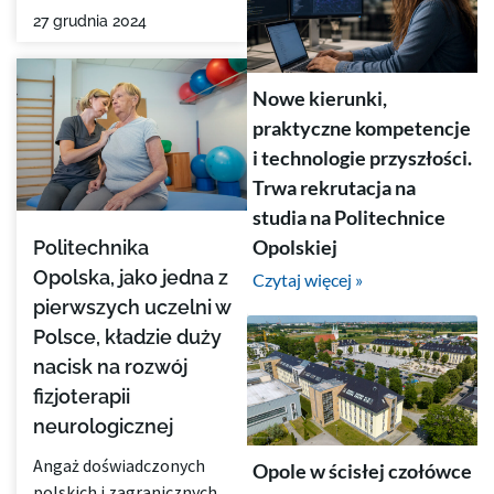
27 grudnia 2024
Nowe kierunki,
praktyczne kompetencje
i technologie przyszłości.
Trwa rekrutacja na
studia na Politechnice
Opolskiej
Politechnika
Opolska, jako jedna z
Czytaj więcej »
pierwszych uczelni w
Polsce, kładzie duży
nacisk na rozwój
fizjoterapii
neurologicznej
Angaż doświadczonych
Opole w ścisłej czołówce
polskich i zagranicznych