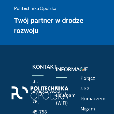
Politechnika Opolska
Twój partner w drodze
rozwoju
KONTAKT
INFORMACJE
Połącz
ul.
Sieć
się z
Prószkowska
Eduroam
tłumaczem
76,
(WiFi)
Migam
45-758