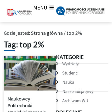
MENU
Gdzie jesteś:
Strona główna
/
top 2%
Archiwum Tagów aktualności Wiadomości uczelnianych
Tag: top 2%
KATEGORIE
Wydziały
Studenci
Nauka
Nasze inicjatywy
Naukowcy
Archiwum WU
Politechniki