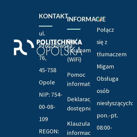
KONTAKT
INFORMACJE
Połącz
ul.
Sieć
się z
Prószkowska
Eduroam
tłumaczem
76,
(WiFi)
Migam
45-758
Pomoc
Obsługa
Opole
informatyczna
osób
NIP: 754-
Deklaracja
niesłyszących:
00-08-
dostępności
pon.-pt.
109
Klauzula
08:00-
REGON:
informacyjna