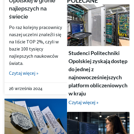
POLECANE
Opolskiej w gronie
najlepszych na
świecie
Po raz kolejny pracownicy
naszej uczelni znaleźli się
na liście TOP 2%, czyli w
bazie 100 tysięcy
Studenci Politechniki
najlepszych naukowców
Opolskiej zyskają dostęp
świata.
do jednej z
Czytaj więcej »
najnowocześniejszych
platform obliczeniowych
26 września 2024
w kraju
Czytaj więcej »