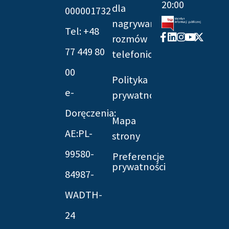
20:00
dla
000001732
nagrywania
Tel: +48
Facebook-
Linkedin
Instagram
Youtube
X-
rozmów
f
twitter
77 449 80
telefonicznych
00
Polityka
e-
prywatności
Doręczenia:
Mapa
AE:PL-
strony
99580-
Preferencje
prywatności
84987-
WADTH-
24