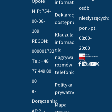
Opole
informatyczna
osób
NIP: 754-
Deklaracja
niesłyszących:
00-08-
dostępności
pon.-pt.
109
Klauzula
08:00-
REGON:
informacyjna
20:00
dla
000001732
nagrywania
Tel: +48
Facebook-
Linkedin
Instagram
Youtube
X-
rozmów
f
twitter
77 449 80
telefonicznych
00
Polityka
e-
prywatności
Doręczenia:
Mapa
AE:PL-