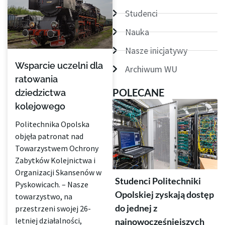
Studenci
Nauka
Nasze inicjatywy
Wsparcie uczelni dla
Archiwum WU
ratowania
POLECANE
dziedzictwa
kolejowego
Politechnika Opolska
objęła patronat nad
Towarzystwem Ochrony
Zabytków Kolejnictwa i
Organizacji Skansenów w
Studenci Politechniki
Pyskowicach. – Nasze
Opolskiej zyskają dostęp
towarzystwo, na
do jednej z
przestrzeni swojej 26-
letniej działalności,
najnowocześniejszych