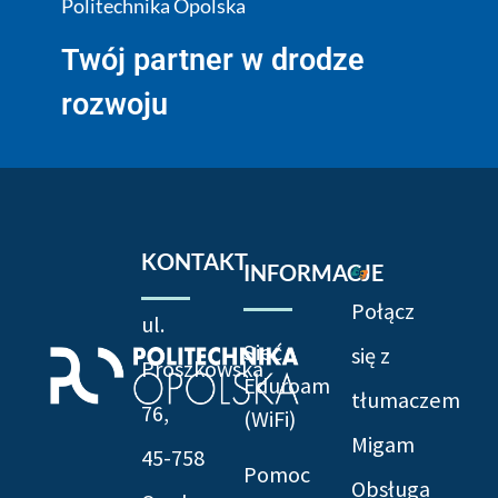
Politechnika Opolska
Twój partner w drodze
rozwoju
KONTAKT
INFORMACJE
Połącz
ul.
Sieć
się z
Prószkowska
Eduroam
tłumaczem
76,
(WiFi)
Migam
45-758
Pomoc
Obsługa