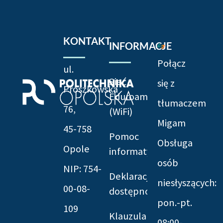
KONTAKT
INFORMACJE
Połącz
ul.
Sieć
się z
Prószkowska
Eduroam
tłumaczem
76,
(WiFi)
Migam
45-758
Pomoc
Obsługa
Opole
informatyczna
osób
NIP: 754-
Deklaracja
niesłyszących:
00-08-
dostępności
pon.-pt.
109
Klauzula
08:00-