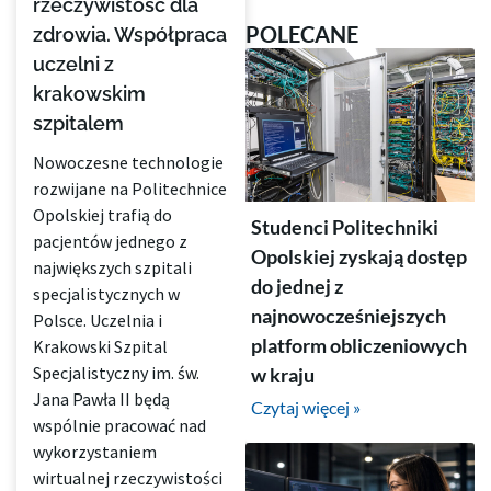
rzeczywistość dla
POLECANE
zdrowia. Współpraca
uczelni z
krakowskim
szpitalem
Nowoczesne technologie
rozwijane na Politechnice
Opolskiej trafią do
Studenci Politechniki
pacjentów jednego z
Opolskiej zyskają dostęp
największych szpitali
do jednej z
specjalistycznych w
najnowocześniejszych
Polsce. Uczelnia i
platform obliczeniowych
Krakowski Szpital
Specjalistyczny im. św.
w kraju
Jana Pawła II będą
Czytaj więcej »
wspólnie pracować nad
wykorzystaniem
wirtualnej rzeczywistości