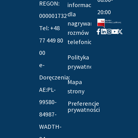
REGON:
informacyjna
20:00
dla
000001732
nagrywania
Tel: +48
Facebook-
Linkedin
Instagram
Youtube
X-
rozmów
f
twitter
77 449 80
telefonicznych
00
Polityka
e-
prywatności
Doręczenia:
Mapa
AE:PL-
strony
99580-
Preferencje
prywatności
84987-
WADTH-