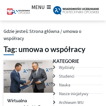
MENU
Gdzie jesteś:
Strona główna
/
umowa o
Archiwum Tagów aktualności Wiadomości uczelnianych
współracy
Tag: umowa o współracy
KATEGORIE
Wydziały
Studenci
Nauka
Nasze inicjatywy
Wirtualna
Archiwum WU