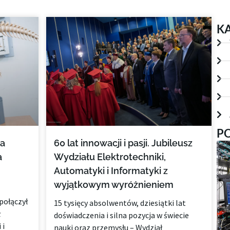
Strona
Strona
Strona
Strona
K
P
na
60 lat innowacji i pasji. Jubileusz
a
Wydziału Elektrotechniki,
Automatyki i Informatyki z
wyjątkowym wyróżnieniem
połączył
15 tysięcy absolwentów, dziesiątki lat
ł
doświadczenia i silna pozycja w świecie
 i
nauki oraz przemysłu – Wydział