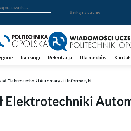
zukiwarka pracowników
 nazwisko, fragment nazwiska bądź imię pracownika aby wyszuk
Wpisz
szukaną
frazę
aby
wyszukać
na
stronie
egorie
Rankingi
Rekrutacja
Dla mediów
Kontak
 Wiadomości uczelnianych
iał Elektrotechniki Automatyki i Informatyki
ł Elektrotechniki Autom