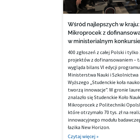
Wśród najlepszych w kraju
Mikroprocek z dofinansow
w ministerialnym konkursi
400 zgłoszeń z całej Polski i tylko
projektów z dofinansowaniem – t
wygląda bilans VI edycji programu
Ministerstwa Nauki i Szkolnictwa
Wyższego „Studenckie koła nauk
tworzą innowacje”. W gronie laur
znalazło się Studenckie Koło Nau
Mikroprocek z Politechniki Opolsk
które otrzymało 70 tys. zł na reali
innowacyjnego modułu badawczeg
łazika New Horizon.
Czytaj więcej »