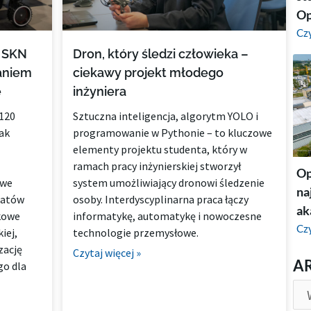
Op
Czy
: SKN
Dron, który śledzi człowieka –
aniem
ciekawy projekt młodego
e
inżyniera
 120
Sztuczna inteligencja, algorytm YOLO i
ak
programowanie w Pythonie – to kluczowe
elementy projektu studenta, który w
ramach pracy inżynierskiej stworzył
Op
owe
system umożliwiający dronowi śledzenie
na
eatów
osoby. Interdyscyplinarna praca łączy
ak
kowe
informatykę, automatykę i nowoczesne
Czy
iej,
technologie przemysłowe.
zację
Czytaj więcej »
AR
A
o dla