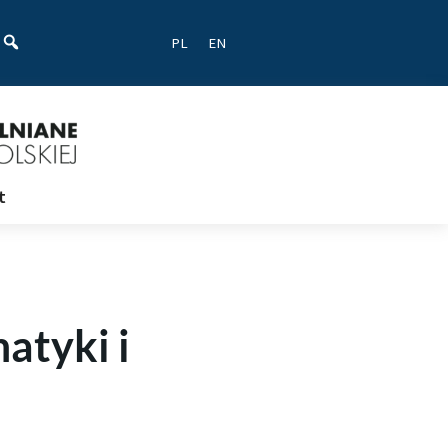
ać
PL
EN
t
atyki i