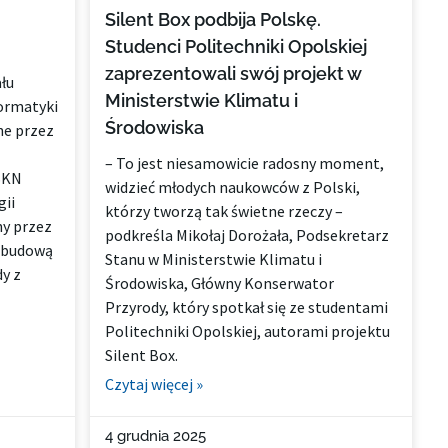
Silent Box podbija Polskę.
Studenci Politechniki Opolskiej
zaprezentowali swój projekt w
łu
Ministerstwie Klimatu i
formatyki
Środowiska
e przez
– To jest niesamowicie radosny moment,
SKN
widzieć młodych naukowców z Polski,
gii
którzy tworzą tak świetne rzeczy –
ny przez
podkreśla Mikołaj Dorożała, Podsekretarz
z budową
Stanu w Ministerstwie Klimatu i
y z
Środowiska, Główny Konserwator
Przyrody, który spotkał się ze studentami
Politechniki Opolskiej, autorami projektu
Silent Box.
Czytaj więcej »
4 grudnia 2025