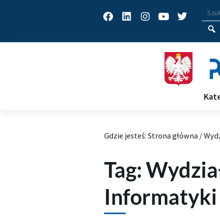
Facebook
Linkedin
Instagram
Youtube
Twitter
Wys
Wpisz
Kat
Archiwum Tagów aktualności
Gdzie jesteś:
Strona główna
/
Wydz
Tag: Wydzia
Informatyki