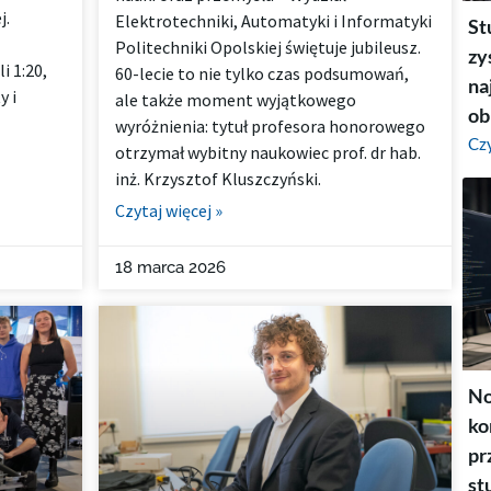
j.
Elektrotechniki, Automatyki i Informatyki
St
Politechniki Opolskiej świętuje jubileusz.
zy
i 1:20,
60-lecie to nie tylko czas podsumowań,
na
y i
ale także moment wyjątkowego
ob
wyróżnienia: tytuł profesora honorowego
Czy
otrzymał wybitny naukowiec prof. dr hab.
inż. Krzysztof Kluszczyński.
Czytaj więcej »
18 marca 2026
No
ko
pr
st