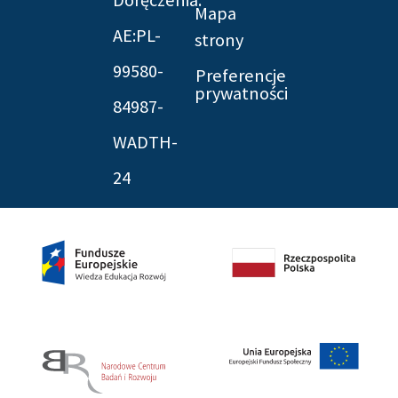
Doręczenia:
Mapa
AE:PL-
strony
99580-
Preferencje
prywatności
84987-
WADTH-
24