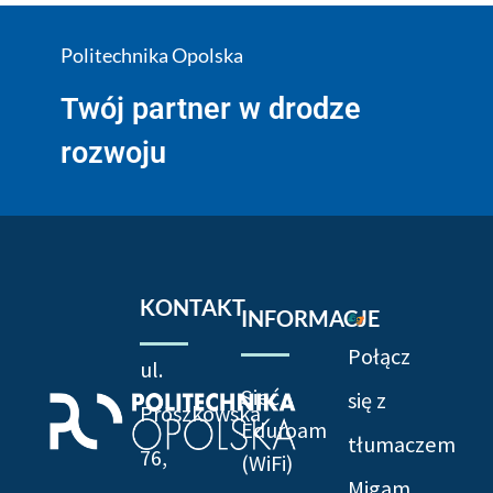
Politechnika Opolska
Twój partner w drodze
rozwoju
KONTAKT
INFORMACJE
Połącz
ul.
Sieć
się z
Prószkowska
Eduroam
tłumaczem
76,
(WiFi)
Migam