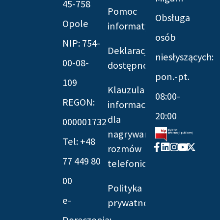
45-758
Pomoc
Obsługa
Opole
informatyczna
osób
NIP: 754-
Deklaracja
niesłyszących:
00-08-
dostępności
pon.-pt.
109
Klauzula
08:00-
REGON:
informacyjna
20:00
dla
000001732
nagrywania
Tel: +48
Facebook-
Linkedin
Instagram
Youtube
X-
rozmów
f
twitter
77 449 80
telefonicznych
00
Polityka
e-
prywatności