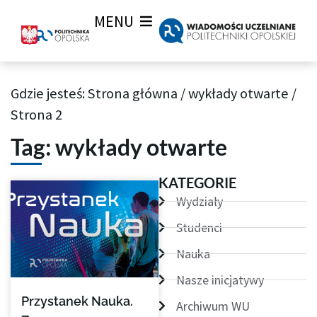
MENU
Gdzie jesteś:
Strona główna
/
wykłady otwarte
/
Archiwum Tagów aktualności Wiadomości uczelnianych
Strona 2
Tag: wykłady otwarte
Strona
Strona
Strona
Strona
Strona
KATEGORIE
Wydziały
Studenci
Nauka
Nasze inicjatywy
Przystanek Nauka.
Archiwum WU