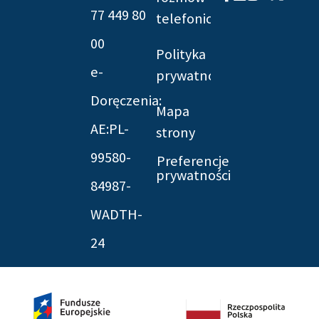
f
twitter
77 449 80
telefonicznych
00
Polityka
e-
prywatności
Doręczenia:
Mapa
AE:PL-
strony
99580-
Preferencje
prywatności
84987-
WADTH-
24