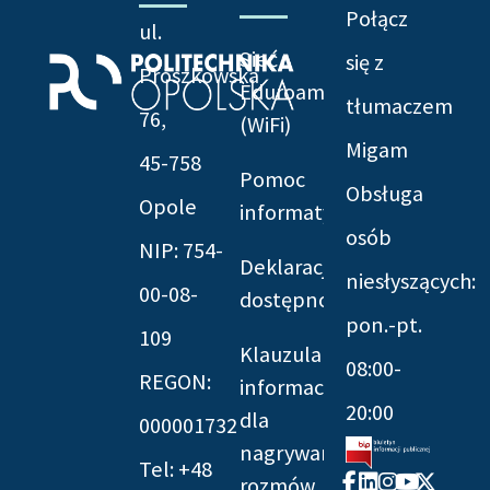
Połącz
ul.
Sieć
się z
Prószkowska
Eduroam
tłumaczem
76,
(WiFi)
Migam
45-758
Pomoc
Obsługa
Opole
informatyczna
osób
NIP: 754-
Deklaracja
niesłyszących:
00-08-
dostępności
pon.-pt.
109
Klauzula
08:00-
REGON:
informacyjna
20:00
dla
000001732
nagrywania
Tel: +48
Facebook-
Linkedin
Instagram
Youtube
X-
rozmów