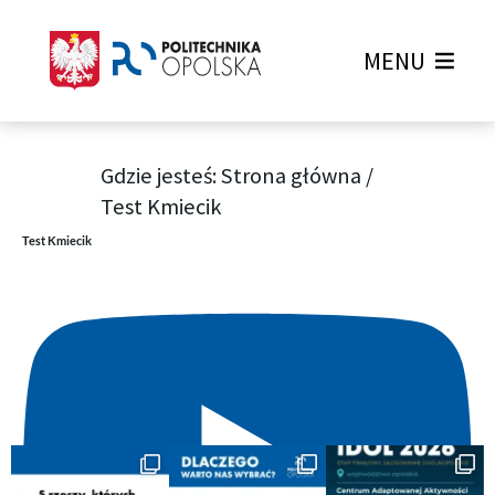
MENU
Gdzie jesteś:
Strona główna
/
Test Kmiecik
Test Kmiecik
F
a
c