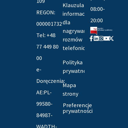
109
Klauzula
08:00-
REGON:
informacyjna
20:00
dla
000001732
nagrywania
Tel: +48
Facebook-
Linkedin
Instagram
Youtube
X-
rozmów
f
twitter
77 449 80
telefonicznych
00
Polityka
e-
prywatności
Doręczenia:
Mapa
AE:PL-
strony
99580-
Preferencje
prywatności
84987-
WADTH-