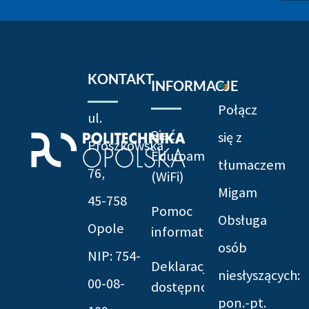
KONTAKT
INFORMACJE
Połącz
ul.
Sieć
się z
Prószkowska
Eduroam
tłumaczem
76,
(WiFi)
Migam
45-758
Pomoc
Obsługa
Opole
informatyczna
osób
NIP: 754-
Deklaracja
niesłyszących:
00-08-
dostępności
pon.-pt.