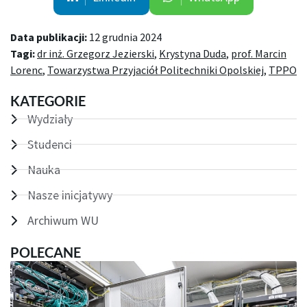
Data publikacji:
12 grudnia 2024
Tagi:
dr inż. Grzegorz Jezierski
,
Krystyna Duda
,
prof. Marcin
Lorenc
,
Towarzystwa Przyjaciół Politechniki Opolskiej
,
TPPO
KATEGORIE
Wydziały
Studenci
Nauka
Nasze inicjatywy
Archiwum WU
POLECANE