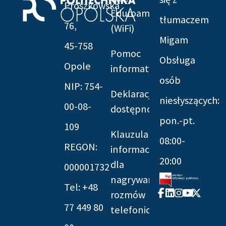
Prószkowska
Eduroam
tłumaczem
76,
(WiFi)
Migam
45-758
Pomoc
Obsługa
Opole
informatyczna
osób
NIP: 754-
Deklaracja
niesłyszących:
00-08-
dostępności
pon.-pt.
109
Klauzula
08:00-
REGON:
informacyjna
20:00
dla
000001732
nagrywania
Tel: +48
Facebook-
Linkedin
Instagram
Youtube
X-
rozmów
f
twitter
77 449 80
telefonicznych