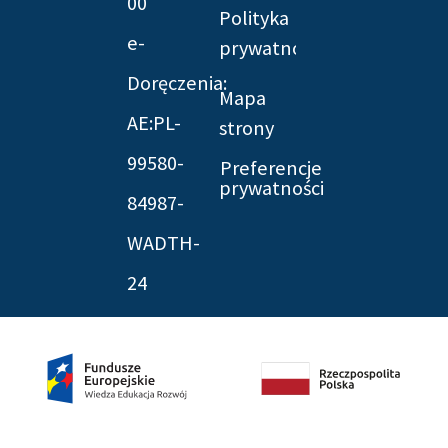
00
Polityka
e-
prywatności
Doręczenia:
Mapa
AE:PL-
strony
99580-
Preferencje
prywatności
84987-
WADTH-
24