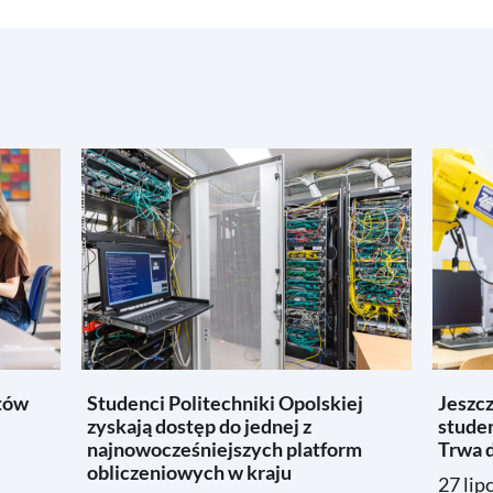
tów
Studenci Politechniki Opolskiej
Jeszc
zyskają dostęp do jednej z
studen
najnowocześniejszych platform
Trwa d
obliczeniowych w kraju
27 lip