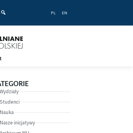
ać
PL
EN
t
ATEGORIE
Wydziały
Studenci
Nauka
Nasze inicjatywy
Archiwum WU