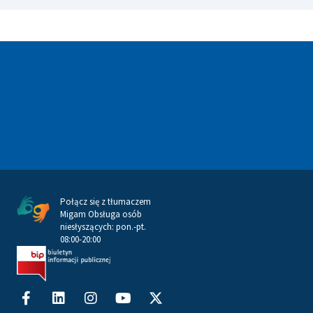
Połącz się z tłumaczem
Migam Obsługa osób
niesłyszących: pon.-pt.
08:00-20:00
Facebook-
Linkedin
Instagram
Youtube
X-
f
twitter