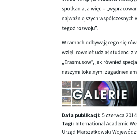
spotkania, a więc – ,,wypracowa
najważniejszych współczesnych 
tegoż rozwoju”.
W ramach odbywającego się równ
wzięli rownież udział studenci 
,,Erasmusow”, jak również specja
naszymi lokalnymi zagadnieniami
Data publikacji:
5 czerwca 2014
Tagi:
International Academic W
Urząd Marszałkowski Wojewódz