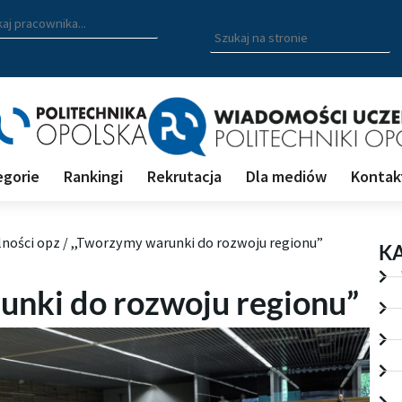
zukiwarka pracowników
 nazwisko, fragment nazwiska bądź imię pracownika aby wyszuk
Wpisz
szukaną
frazę
aby
wyszukać
na
stronie
egorie
Rankingi
Rekrutacja
Dla mediów
Kontak
lności opz
/
,,Tworzymy warunki do rozwoju regionu”
K
unki do rozwoju regionu”