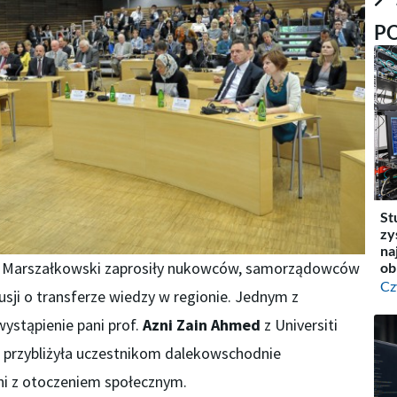
P
St
zy
na
ąd Marszałkowski zaprosiły nukowców, samorządowców
ob
Cz
sji o transferze wiedzy w regionie. Jednym z
wystąpienie pani prof.
Azni Zain Ahmed
z Universiti
 przybliżyła uczestnikom dalekowschodnie
ni z otoczeniem społecznym.