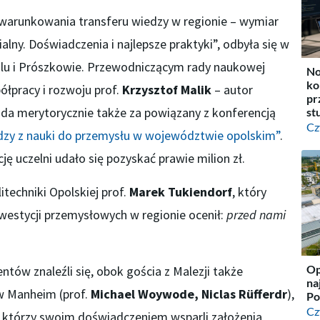
Uwarunkowania transferu wiedzy w regionie – wymiar
alny. Doświadczenia i najlepsze praktyki”, odbyła się w
olu i Prószkowie. Przewodniczącym rady naukowej
No
ko
ółpracy i rozwoju prof.
Krzysztof Malik
– autor
pr
da merytorycznie także za powiązany z konferencją
st
Cz
dzy z nauki do przemysłu w województwie opolskim”
.
ję uczelni udało się pozyskać prawie milion zł.
itechniki Opolskiej prof.
Marek Tukiendorf
, który
westycji przemysłowych w regionie ocenił:
przed nami
Op
tów znaleźli się, obok gościa z Malezji także
na
w Manheim (prof.
Michael Woywode, Niclas Rüfferdr
),
Po
Cz
, którzy swoim doświadczeniem wsparli założenia