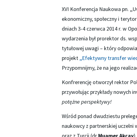
XVI Konferencja Naukowa pn. ,,
ekonomiczny, społeczny i terytori
dniach 3-4 czerwca 2014 r. w Op
wydarzenia był prorektor ds. wsp
tytułowej uwagi – który odpowia
projekt
,,Efektywny transfer wie
Przypomnijmy, że na jego realizac
Konfrerencję otworzył rektor Pol
przywołując przykłady nowych in
potężne perspektywy!
Wśród ponad dwudziestu prelegen
naukowcy z partnerskiej uczelni 
oraz z Turcji (dr
Muamer Akcay
)