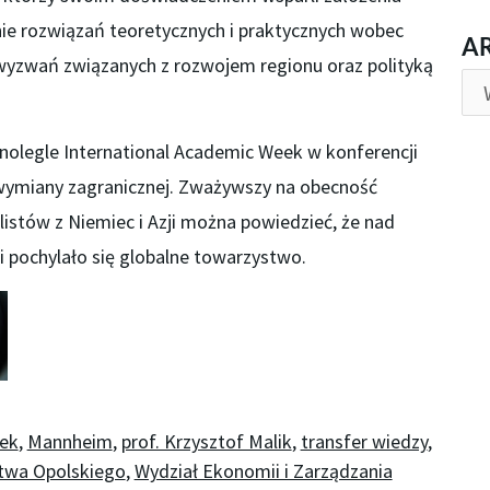
nie rozwiązań teoretycznych i praktycznych wobec
AR
A
wyzwań związanych z rozwojem regionu oraz polityką
olegle International Academic Week w konferencji
z wymiany zagranicznej. Zważywszy na obecność
listów z Niemiec i Azji można powiedzieć, że nad
 pochylało się globalne towarzystwo.
eek
,
Mannheim
,
prof. Krzysztof Malik
,
transfer wiedzy
,
twa Opolskiego
,
Wydział Ekonomii i Zarządzania