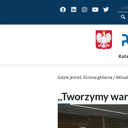
Facebook
Linkedin
Instagram
Youtube
Twitter
Wys
Wpisz
Kat
Gdzie jesteś:
Strona główna
/
Aktua
,,Tworzymy war