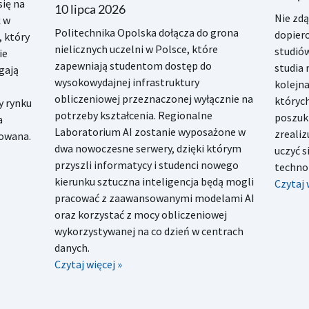
się na
10 lipca 2026
Nie zd
ż w
Politechnika Opolska dołącza do grona
dopiero
, który
nielicznych uczelni w Polsce, które
studiów
ie
zapewniają studentom dostęp do
studia 
gają
wysokowydajnej infrastruktury
kolejna
obliczeniowej przeznaczonej wyłącznie na
któryc
y rynku
potrzeby kształcenia. Regionalne
poszuk
a
Laboratorium AI zostanie wyposażone w
zrealiz
sowana.
dwa nowoczesne serwery, dzięki którym
uczyć 
przyszli informatycy i studenci nowego
technol
kierunku sztuczna inteligencja będą mogli
Czytaj 
pracować z zaawansowanymi modelami AI
oraz korzystać z mocy obliczeniowej
wykorzystywanej na co dzień w centrach
danych.
Czytaj więcej »