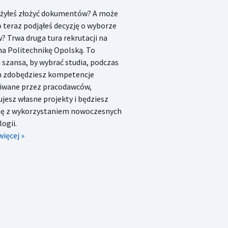
ążyłeś złożyć dokumentów? A może
 teraz podjąłeś decyzję o wyborze
? Trwa druga tura rekrutacji na
na Politechnikę Opolską. To
 szansa, by wybrać studia, podczas
h zdobędziesz kompetencje
iwane przez pracodawców,
ujesz własne projekty i będziesz
się z wykorzystaniem nowoczesnych
ogii.
więcej »