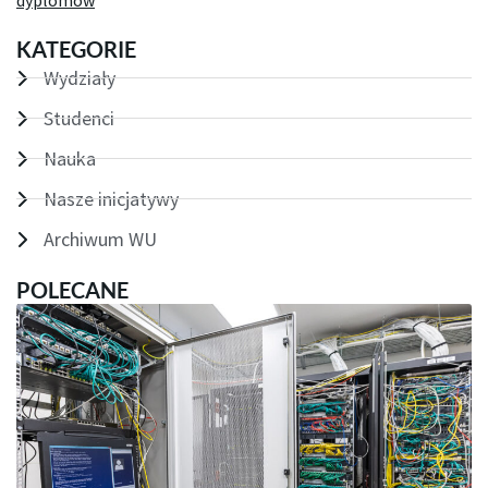
dyplomów
KATEGORIE
Wydziały
Studenci
Nauka
Nasze inicjatywy
Archiwum WU
POLECANE