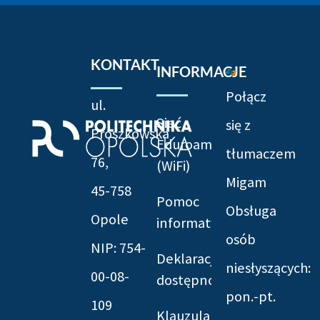
KONTAKT
INFORMACJE
Połącz
ul.
Sieć
się z
Prószkowska
Eduroam
tłumaczem
76,
(WiFi)
Migam
45-758
Pomoc
Obsługa
Opole
informatyczna
osób
NIP: 754-
Deklaracja
niesłyszących:
00-08-
dostępności
pon.-pt.
109
Klauzula