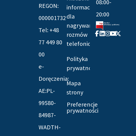
08:00-
REGON:
informacyjna
20:00
dla
000001732
nagrywania
Tel: +48
Facebook-
Linkedin
Instagram
Youtube
X-
rozmów
f
twitter
77 449 80
telefonicznych
00
Polityka
e-
prywatności
Doręczenia:
Mapa
AE:PL-
strony
99580-
Preferencje
prywatności
84987-
WADTH-