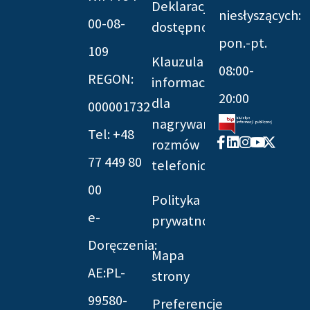
Deklaracja
niesłyszących:
00-08-
dostępności
pon.-pt.
109
Klauzula
08:00-
REGON:
informacyjna
20:00
dla
000001732
nagrywania
Tel: +48
Facebook-
Linkedin
Instagram
Youtube
X-
rozmów
f
twitter
77 449 80
telefonicznych
00
Polityka
e-
prywatności
Doręczenia:
Mapa
AE:PL-
strony
99580-
Preferencje