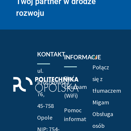
Twój partner w drodze
rozwoju
KONTAKT
INFORMACJE
Połącz
ul.
Sieć
się z
Prószkowska
Eduroam
tłumaczem
76,
(WiFi)
Migam
45-758
Pomoc
Obsługa
Opole
informatyczna
osób
NIP: 754-